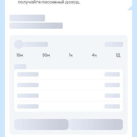
получайте пассивный доход.
Торговать
15м
30м
1ч
4ч
1Д