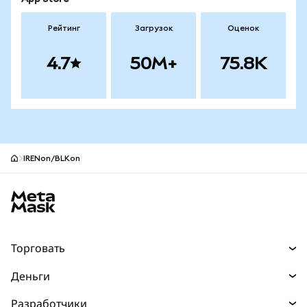
Рейтинг
Загрузок
Оценок
4.7
50M+
75.8K
IRENon/BLKon
Нижний колонтитул сайта MetaMask
Торговать
Торговля
Деньги
Swaps
Покупайте
Разработчики