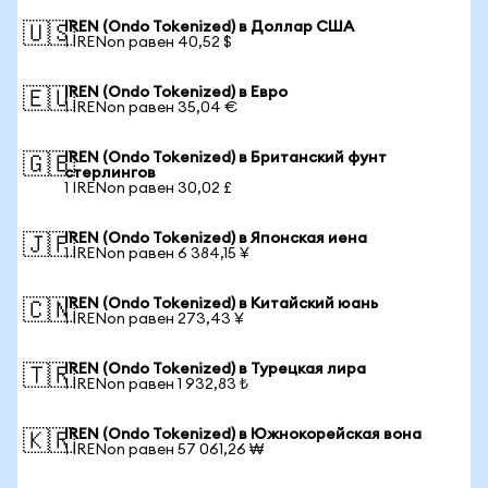
IREN (Ondo Tokenized) в Доллар США
🇺🇸
1 IRENon равен 40,52 $
IREN (Ondo Tokenized) в Евро
🇪🇺
1 IRENon равен 35,04 €
IREN (Ondo Tokenized) в Британский фунт
🇬🇧
стерлингов
1 IRENon равен 30,02 £
IREN (Ondo Tokenized) в Японская иена
🇯🇵
1 IRENon равен 6 384,15 ¥
IREN (Ondo Tokenized) в Китайский юань
🇨🇳
1 IRENon равен 273,43 ¥
IREN (Ondo Tokenized) в Турецкая лира
🇹🇷
1 IRENon равен 1 932,83 ₺
IREN (Ondo Tokenized) в Южнокорейская вона
🇰🇷
1 IRENon равен 57 061,26 ₩