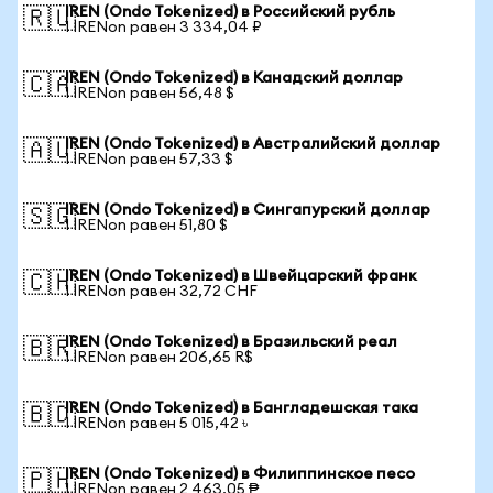
IREN (Ondo Tokenized) в Российский рубль
🇷🇺
1 IRENon равен 3 334,04 ₽
IREN (Ondo Tokenized) в Канадский доллар
🇨🇦
1 IRENon равен 56,48 $
IREN (Ondo Tokenized) в Австралийский доллар
🇦🇺
1 IRENon равен 57,33 $
IREN (Ondo Tokenized) в Сингапурский доллар
🇸🇬
1 IRENon равен 51,80 $
IREN (Ondo Tokenized) в Швейцарский франк
🇨🇭
1 IRENon равен 32,72 CHF
IREN (Ondo Tokenized) в Бразильский реал
🇧🇷
1 IRENon равен 206,65 R$
IREN (Ondo Tokenized) в Бангладешская така
🇧🇩
1 IRENon равен 5 015,42 ৳
IREN (Ondo Tokenized) в Филиппинское песо
🇵🇭
1 IRENon равен 2 463,05 ₱