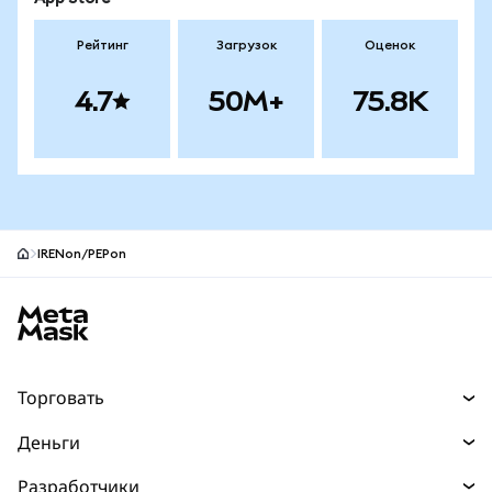
Рейтинг
Загрузок
Оценок
4.7
50M+
75.8K
IRENon/PEPon
Нижний колонтитул сайта MetaMask
Торговать
Торговля
Деньги
Swaps
Покупайте
Разработчики