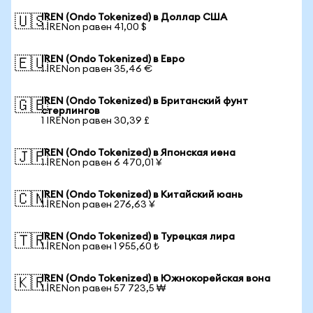
IREN (Ondo Tokenized) в Доллар США
🇺🇸
1 IRENon равен 41,00 $
IREN (Ondo Tokenized) в Евро
🇪🇺
1 IRENon равен 35,46 €
IREN (Ondo Tokenized) в Британский фунт
🇬🇧
стерлингов
1 IRENon равен 30,39 £
IREN (Ondo Tokenized) в Японская иена
🇯🇵
1 IRENon равен 6 470,01 ¥
IREN (Ondo Tokenized) в Китайский юань
🇨🇳
1 IRENon равен 276,63 ¥
IREN (Ondo Tokenized) в Турецкая лира
🇹🇷
1 IRENon равен 1 955,60 ₺
IREN (Ondo Tokenized) в Южнокорейская вона
🇰🇷
1 IRENon равен 57 723,5 ₩