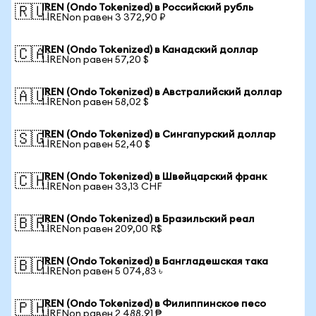
IREN (Ondo Tokenized) в Российский рубль
🇷🇺
1 IRENon равен 3 372,90 ₽
IREN (Ondo Tokenized) в Канадский доллар
🇨🇦
1 IRENon равен 57,20 $
IREN (Ondo Tokenized) в Австралийский доллар
🇦🇺
1 IRENon равен 58,02 $
IREN (Ondo Tokenized) в Сингапурский доллар
🇸🇬
1 IRENon равен 52,40 $
IREN (Ondo Tokenized) в Швейцарский франк
🇨🇭
1 IRENon равен 33,13 CHF
IREN (Ondo Tokenized) в Бразильский реал
🇧🇷
1 IRENon равен 209,00 R$
IREN (Ondo Tokenized) в Бангладешская така
🇧🇩
1 IRENon равен 5 074,83 ৳
IREN (Ondo Tokenized) в Филиппинское песо
🇵🇭
1 IRENon равен 2 488,91 ₱