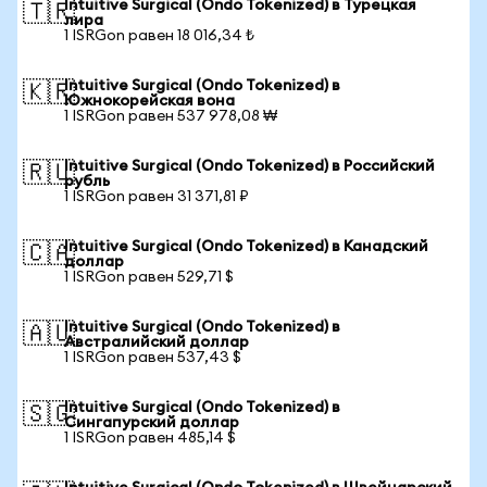
Intuitive Surgical (Ondo Tokenized) в Турецкая
🇹🇷
лира
1 ISRGon равен 18 016,34 ₺
Intuitive Surgical (Ondo Tokenized) в
🇰🇷
Южнокорейская вона
1 ISRGon равен 537 978,08 ₩
Intuitive Surgical (Ondo Tokenized) в Российский
🇷🇺
рубль
1 ISRGon равен 31 371,81 ₽
Intuitive Surgical (Ondo Tokenized) в Канадский
🇨🇦
доллар
1 ISRGon равен 529,71 $
Intuitive Surgical (Ondo Tokenized) в
🇦🇺
Австралийский доллар
1 ISRGon равен 537,43 $
Intuitive Surgical (Ondo Tokenized) в
🇸🇬
Сингапурский доллар
1 ISRGon равен 485,14 $