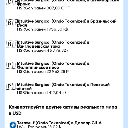
Intuitive Surgical (Ondo Tokenized) в Швейцарский
🇨🇭
франк
1 ISRGon равен 307,09 CHF
Intuitive Surgical (Ondo Tokenized) в Бразильский
🇧🇷
реал
1 ISRGon равен 1 936,50 R$
Intuitive Surgical (Ondo Tokenized) в
🇧🇩
Бангладешская така
1 ISRGon равен 46 776,82 ৳
Intuitive Surgical (Ondo Tokenized) в
🇵🇭
Филиппинское песо
1 ISRGon равен 22 962,28 ₱
Intuitive Surgical (Ondo Tokenized) в Польский
🇵🇱
злотый
1 ISRGon равен 1 412,04 zł
Конвертируйте другие активы реального мира
в USD
Terawulf (Ondo Tokenized) в Доллар США
1 WULFon равен 18,02 $