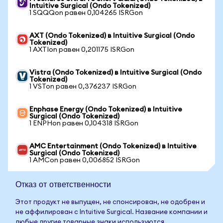
Intuitive Surgical (Ondo Tokenized)
1 SQQQon равен 0,104265 ISRGon
AXT (Ondo Tokenized) в Intuitive Surgical (Ondo
Tokenized)
1 AXTIon равен 0,201175 ISRGon
Vistra (Ondo Tokenized) в Intuitive Surgical (Ondo
Tokenized)
1 VSTon равен 0,376237 ISRGon
Enphase Energy (Ondo Tokenized) в Intuitive
Surgical (Ondo Tokenized)
1 ENPHon равен 0,104318 ISRGon
AMC Entertainment (Ondo Tokenized) в Intuitive
Surgical (Ondo Tokenized)
1 AMCon равен 0,006852 ISRGon
Отказ от ответственности
Этот продукт не выпущен, не спонсирован, не одобрен и
не аффилирован с Intuitive Surgical. Название компании и
любые другие товарные знаки используются