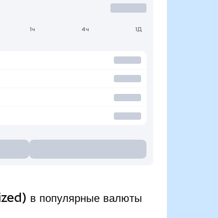
1ч
4ч
1Д
ized) в популярные валюты