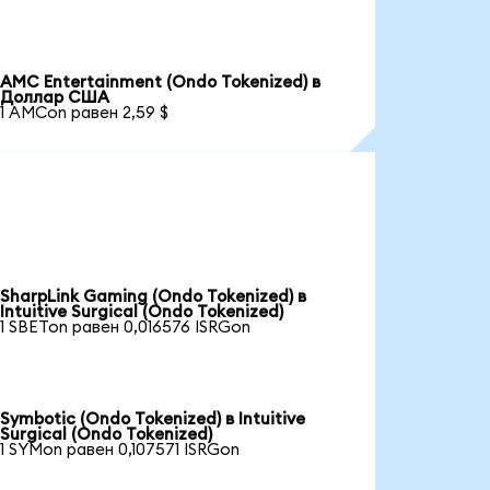
AMC Entertainment (Ondo Tokenized) в
Доллар США
1 AMCon равен 2,59 $
SharpLink Gaming (Ondo Tokenized) в
Intuitive Surgical (Ondo Tokenized)
1 SBETon равен 0,016576 ISRGon
Symbotic (Ondo Tokenized) в Intuitive
Surgical (Ondo Tokenized)
1 SYMon равен 0,107571 ISRGon