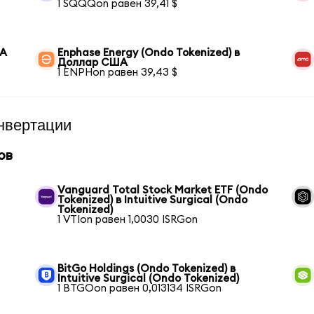
1 SQQQon равен 39,41 $
ША
Enphase Energy (Ondo Tokenized) в
Доллар США
1 ENPHon равен 39,43 $
нвертации
ов
Vanguard Total Stock Market ETF (Ondo
Tokenized) в Intuitive Surgical (Ondo
Tokenized)
1 VTIon равен 1,0030 ISRGon
BitGo Holdings (Ondo Tokenized) в
Intuitive Surgical (Ondo Tokenized)
1 BTGOon равен 0,013134 ISRGon