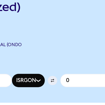
zed)
CAL (ONDO
ISRGON