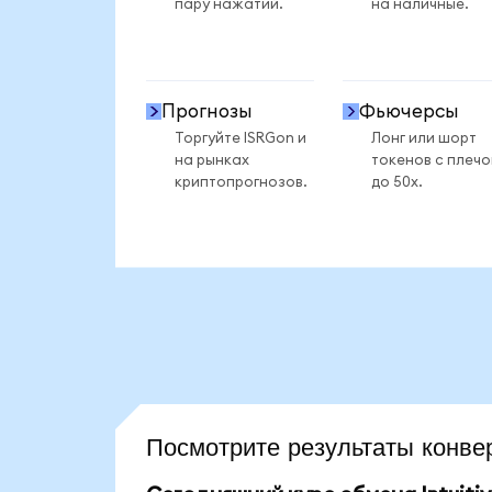
пару нажатий.
на наличные.
Прогнозы
Фьючерсы
Торгуйте ISRGon и
Лонг или шорт
на рынках
токенов с плеч
криптопрогнозов.
до 50x.
Посмотрите результаты конв