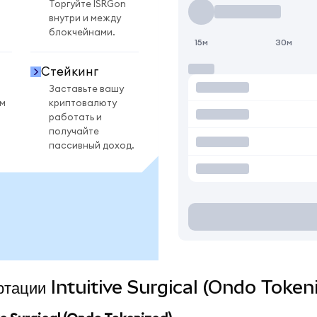
Торгуйте ISRGon
внутри и между
блокчейнами.
15м
30м
Стейкинг
Заставьте вашу
ом
криптовалюту
работать и
получайте
пассивный доход.
ертации Intuitive Surgical (Ondo Token