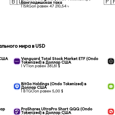
🇧🇩
🇵
Бангладешская така
1 ISRGon равен 47 210,54 ৳
ального мира в USD
 США
Vanguard Total Stock Market ETF (Ondo
Tokenized) в Доллар США
1 VTIon равен 381,81 $
BitGo Holdings (Ondo Tokenized) в
Доллар США
1 BTGOon равен 5,00 $
лар
ProShares UltraPro Short QQQ (Ondo
Tokenized) в Доллар США