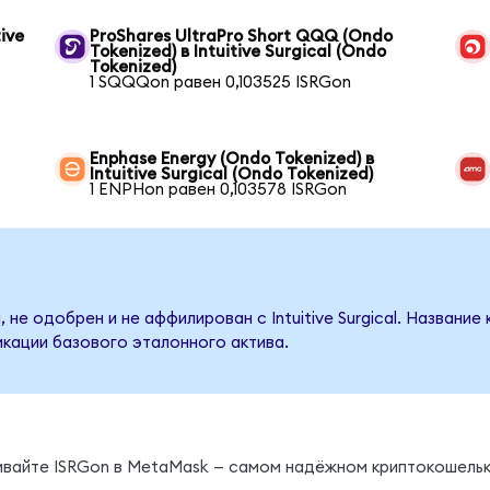
ive
ProShares UltraPro Short QQQ (Ondo
Tokenized) в Intuitive Surgical (Ondo
Tokenized)
1 SQQQon равен 0,103525 ISRGon
Enphase Energy (Ondo Tokenized) в
Intuitive Surgical (Ondo Tokenized)
1 ENPHon равен 0,103578 ISRGon
 не одобрен и не аффилирован с Intuitive Surgical. Название
кации базового эталонного актива.
ы
нивайте ISRGon в MetaMask — самом надёжном криптокошельк