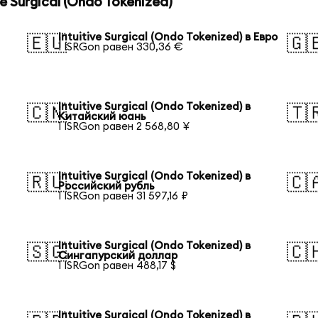
 Surgical (Ondo Tokenized)
Intuitive Surgical (Ondo Tokenized) в Евро
🇪🇺
🇬
1 ISRGon равен 330,36 €
Intuitive Surgical (Ondo Tokenized) в
🇨🇳
🇹
Китайский юань
1 ISRGon равен 2 568,80 ¥
Intuitive Surgical (Ondo Tokenized) в
🇷🇺
🇨
Российский рубль
1 ISRGon равен 31 597,16 ₽
Intuitive Surgical (Ondo Tokenized) в
🇸🇬
🇨
Сингапурский доллар
1 ISRGon равен 488,17 $
Intuitive Surgical (Ondo Tokenized) в