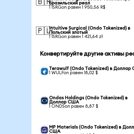
🇧🇷
Бразильский реал
1 ISRGon равен 1 950,56 R$
Intuitive Surgical (Ondo Tokenized) в
🇵🇱
Польский злотый
1 ISRGon равен 1 421,64 zł
Конвертируйте другие активы ре
Terawulf (Ondo Tokenized) в Доллар
1 WULFon равен 18,02 $
Ondas Holdings (Ondo Tokenized) в
Доллар США
1 ONDSon равен 8,87 $
MP Materials (Ondo Tokenized) в Дол
США