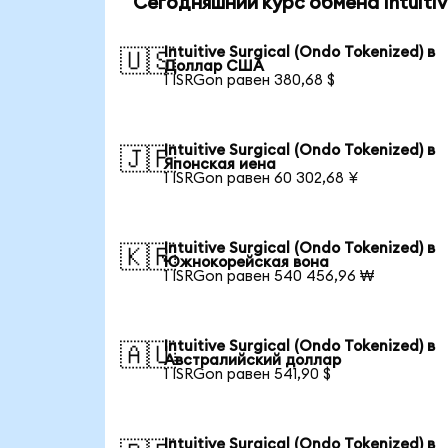
Сегодняшний курс обмена Intuitive
Intuitive Surgical (Ondo Tokenized) в
🇺🇸
Доллар США
1 ISRGon равен 380,68 $
Intuitive Surgical (Ondo Tokenized) в
🇯🇵
Японская иена
1 ISRGon равен 60 302,68 ¥
Intuitive Surgical (Ondo Tokenized) в
🇰🇷
Южнокорейская вона
1 ISRGon равен 540 456,96 ₩
Intuitive Surgical (Ondo Tokenized) в
🇦🇺
Австралийский доллар
1 ISRGon равен 541,90 $
Intuitive Surgical (Ondo Tokenized) в