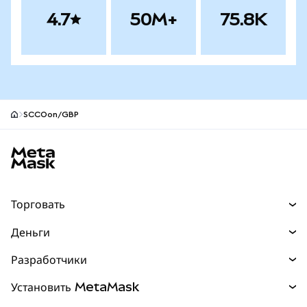
4.7
50M+
75.8K
SCCOon/GBP
Нижний колонтитул сайта MetaMask
Торговать
Торговля
Деньги
Swaps
Покупайте
Разработчики
Прогнозы
НОВИНКА
Карта
Документация для разработчиков
Установить MetaMask
Перпы
НОВИНКА
mUSD
НОВИНКА
Инфопанель
Защита транзакций