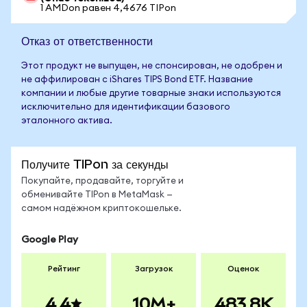
1 AMDon равен 4,4676 TIPon
Отказ от ответственности
Этот продукт не выпущен, не спонсирован, не одобрен и
не аффилирован с iShares TIPS Bond ETF. Название
компании и любые другие товарные знаки используются
исключительно для идентификации базового
эталонного актива.
Получите TIPon за секунды
Покупайте, продавайте, торгуйте и
обменивайте TIPon в MetaMask —
самом надёжном криптокошельке.
Google Play
Рейтинг
Загрузок
Оценок
4.4
10M+
483.8K