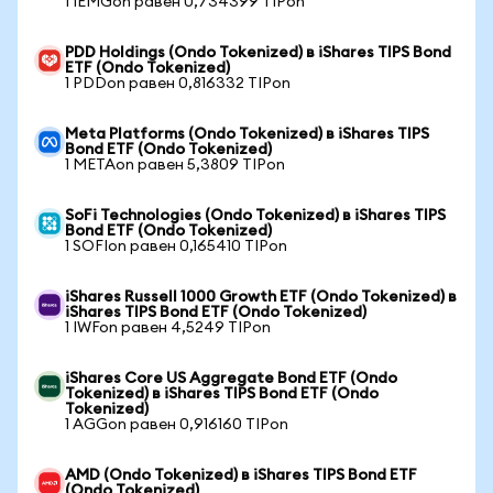
1 IEMGon равен 0,734399 TIPon
PDD Holdings (Ondo Tokenized) в iShares TIPS Bond
ETF (Ondo Tokenized)
1 PDDon равен 0,816332 TIPon
Meta Platforms (Ondo Tokenized) в iShares TIPS
Bond ETF (Ondo Tokenized)
1 METAon равен 5,3809 TIPon
SoFi Technologies (Ondo Tokenized) в iShares TIPS
Bond ETF (Ondo Tokenized)
1 SOFIon равен 0,165410 TIPon
iShares Russell 1000 Growth ETF (Ondo Tokenized) в
iShares TIPS Bond ETF (Ondo Tokenized)
1 IWFon равен 4,5249 TIPon
iShares Core US Aggregate Bond ETF (Ondo
Tokenized) в iShares TIPS Bond ETF (Ondo
Tokenized)
1 AGGon равен 0,916160 TIPon
AMD (Ondo Tokenized) в iShares TIPS Bond ETF
(Ondo Tokenized)