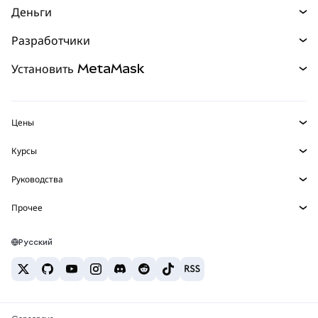
Деньги
Swaps
Покупайте
Разработчики
Прогнозы
НОВИНКА
Карта
Документация для разработчиков
Установить MetaMask
Перпы
НОВИНКА
mUSD
НОВИНКА
Инфопанель
Защита транзакций
Реальные активы
Зарабатывайте
Набор умных счетов
Агентский кошелек
НОВИНКА
Цены
Встроенные кошельки
Snaps
Цена Bitcoin
Курсы
MetaMask Connect
Цена Ethereum
Награды
НОВИНКА
BTC в USD
Цена Solana
Руководства
Snaps
Безопасность
ETH в USD
Купить BTC
Цена Shiba Inu
USDT в INR
Прочее
Сервисы Web3
Поддержка
Купить ETH
Цена Pepe
Исследуйте контент
BTC в USDT
Купить SOL
Карьера
Цена Tether
Bitcoin-кошелёк
Русский
BTC в INR
Купить PEPE
Контакты
Цена USDC
Кошелёк Solana
ETH в USDT
Купить USDT
Цена Chainlink
Лучшие крипто-карты
USDT в PHP
Купить USDC
Лучшие мобильные криптокошельки
BTC в EUR