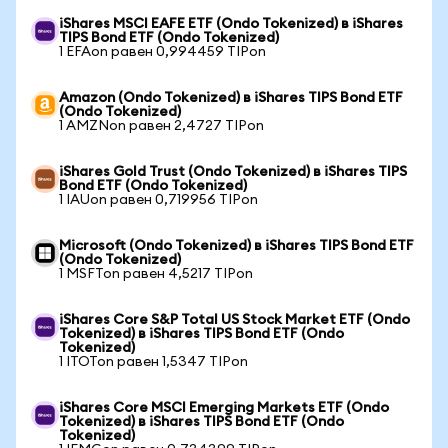
iShares MSCI EAFE ETF (Ondo Tokenized) в iShares
TIPS Bond ETF (Ondo Tokenized)
1 EFAon равен 0,994459 TIPon
Amazon (Ondo Tokenized) в iShares TIPS Bond ETF
(Ondo Tokenized)
1 AMZNon равен 2,4727 TIPon
iShares Gold Trust (Ondo Tokenized) в iShares TIPS
Bond ETF (Ondo Tokenized)
1 IAUon равен 0,719956 TIPon
Microsoft (Ondo Tokenized) в iShares TIPS Bond ETF
(Ondo Tokenized)
1 MSFTon равен 4,5217 TIPon
iShares Core S&P Total US Stock Market ETF (Ondo
Tokenized) в iShares TIPS Bond ETF (Ondo
Tokenized)
1 ITOTon равен 1,5347 TIPon
iShares Core MSCI Emerging Markets ETF (Ondo
Tokenized) в iShares TIPS Bond ETF (Ondo
Tokenized)