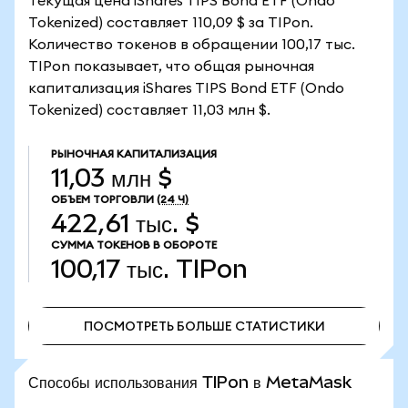
Текущая цена iShares TIPS Bond ETF (Ondo
Tokenized) составляет 110,09 $ за TIPon.
Количество токенов в обращении 100,17 тыс.
TIPon показывает, что общая рыночная
капитализация iShares TIPS Bond ETF (Ondo
Tokenized) составляет 11,03 млн $.
РЫНОЧНАЯ КАПИТАЛИЗАЦИЯ
11,03 млн $
ОБЪЕМ ТОРГОВЛИ
(24 Ч)
422,61 тыс. $
СУММА ТОКЕНОВ В ОБОРОТЕ
100,17 тыс.
TIPon
ПОСМОТРЕТЬ БОЛЬШЕ СТАТИСТИКИ
ПОСМОТРЕТЬ БОЛЬШЕ СТАТИСТИКИ
Способы использования TIPon в MetaMask