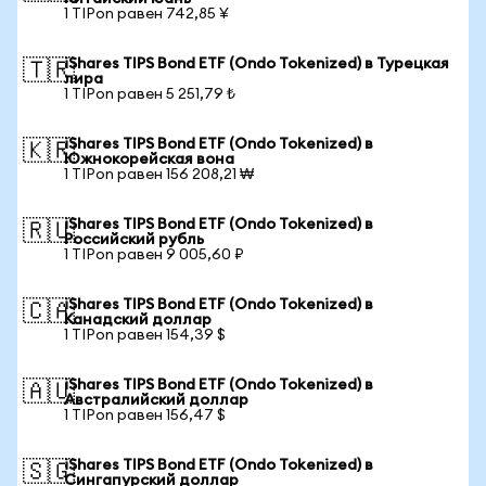
1 TIPon равен 742,85 ¥
iShares TIPS Bond ETF (Ondo Tokenized) в Турецкая
🇹🇷
лира
1 TIPon равен 5 251,79 ₺
iShares TIPS Bond ETF (Ondo Tokenized) в
🇰🇷
Южнокорейская вона
1 TIPon равен 156 208,21 ₩
iShares TIPS Bond ETF (Ondo Tokenized) в
🇷🇺
Российский рубль
1 TIPon равен 9 005,60 ₽
iShares TIPS Bond ETF (Ondo Tokenized) в
🇨🇦
Канадский доллар
1 TIPon равен 154,39 $
iShares TIPS Bond ETF (Ondo Tokenized) в
🇦🇺
Австралийский доллар
1 TIPon равен 156,47 $
iShares TIPS Bond ETF (Ondo Tokenized) в
🇸🇬
Сингапурский доллар