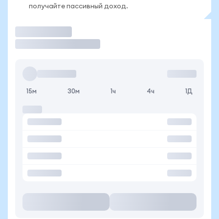
получайте пассивный доход.
Торговать
15м
30м
1ч
4ч
1Д