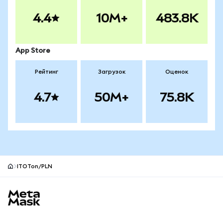
4.4
10M+
483.8K
App Store
Рейтинг
Загрузок
Оценок
4.7
50M+
75.8K
ITOTon/PLN
Нижний колонтитул сайта MetaMask