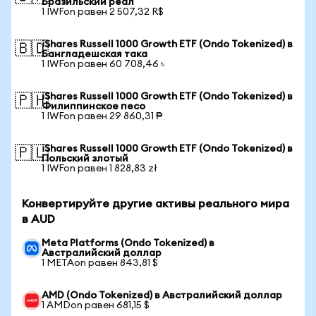
Бразильский реал
1 IWFon равен 2 507,32 R$
iShares Russell 1000 Growth ETF (Ondo Tokenized) в
🇧🇩
Бангладешская така
1 IWFon равен 60 708,46 ৳
iShares Russell 1000 Growth ETF (Ondo Tokenized) в
🇵🇭
Филиппинское песо
1 IWFon равен 29 860,31 ₱
iShares Russell 1000 Growth ETF (Ondo Tokenized) в
🇵🇱
Польский злотый
1 IWFon равен 1 828,83 zł
Конвертируйте другие активы реального мира
в AUD
Meta Platforms (Ondo Tokenized) в
Австралийский доллар
1 METAon равен 843,81 $
AMD (Ondo Tokenized) в Австралийский доллар
1 AMDon равен 681,15 $