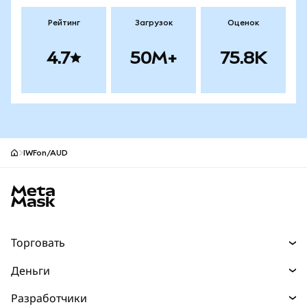
Рейтинг
Загрузок
Оценок
4.7
50M+
75.8K
IWFon/AUD
Нижний колонтитул сайта MetaMask
Торговать
Торговля
Деньги
Swaps
Покупайте
Разработчики
Прогнозы
НОВИНКА