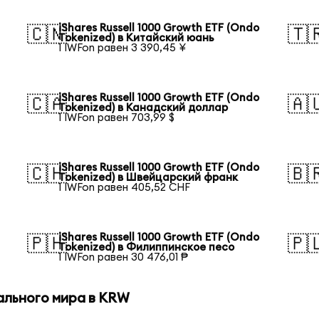
iShares Russell 1000 Growth ETF (Ondo
🇨🇳
🇹
Tokenized) в Китайский юань
1 IWFon равен 3 390,45 ¥
iShares Russell 1000 Growth ETF (Ondo
🇨🇦
🇦
Tokenized) в Канадский доллар
1 IWFon равен 703,99 $
iShares Russell 1000 Growth ETF (Ondo
🇨🇭
🇧
Tokenized) в Швейцарский франк
1 IWFon равен 405,52 CHF
iShares Russell 1000 Growth ETF (Ondo
🇵🇭
🇵
Tokenized) в Филиппинское песо
1 IWFon равен 30 476,01 ₱
ального мира в KRW