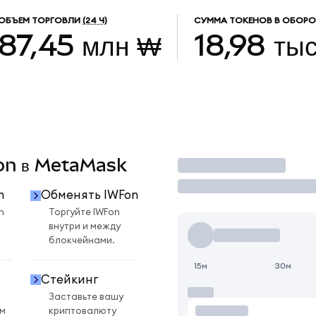
ОБЪЕМ ТОРГОВЛИ
(24 Ч)
СУММА ТОКЕНОВ В ОБОРО
87,45 млн ₩
18,98 тыс
Fon в MetaMask
Торговать
n
Обменять IWFon
n
Торгуйте IWFon
внутри и между
блокчейнами.
15м
30м
Стейкинг
Заставьте вашу
ом
криптовалюту