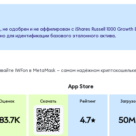
 не одобрен и не аффилирован с iShares Russell 1000 Growth
но для идентификации базового эталонного актива.
нивайте IWFon в MetaMask — самом надёжном криптокошельке
App Store
Оценок
Скачать
Рейтинг
Загрузо
83.7K
4.7
50M