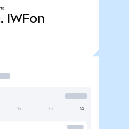
ТЕ
.
IWFon
1ч
4ч
1Д