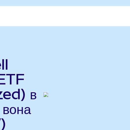
ll
ETF
ed) в
 вона
)