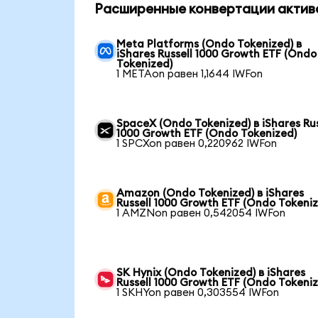
Расширенные конвертации актив
Meta Platforms (Ondo Tokenized) в
iShares Russell 1000 Growth ETF (Ondo
Tokenized)
1 METAon равен 1,1644 IWFon
SpaceX (Ondo Tokenized) в iShares Rus
1000 Growth ETF (Ondo Tokenized)
1 SPCXon равен 0,220962 IWFon
Amazon (Ondo Tokenized) в iShares
Russell 1000 Growth ETF (Ondo Tokeni
1 AMZNon равен 0,542054 IWFon
SK Hynix (Ondo Tokenized) в iShares
Russell 1000 Growth ETF (Ondo Tokeni
1 SKHYon равен 0,303554 IWFon