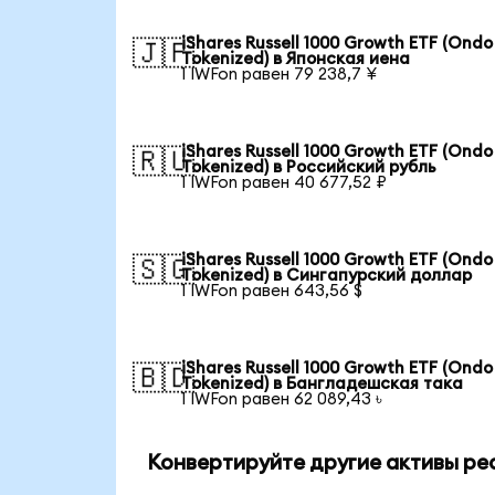
iShares Russell 1000 Growth ETF (Ondo
🇯🇵
Tokenized) в Японская иена
1 IWFon равен 79 238,7 ¥
iShares Russell 1000 Growth ETF (Ondo
🇷🇺
Tokenized) в Российский рубль
1 IWFon равен 40 677,52 ₽
iShares Russell 1000 Growth ETF (Ondo
🇸🇬
Tokenized) в Сингапурский доллар
1 IWFon равен 643,56 $
iShares Russell 1000 Growth ETF (Ondo
🇧🇩
Tokenized) в Бангладешская така
1 IWFon равен 62 089,43 ৳
Конвертируйте другие активы ре