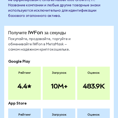
не аффилирован с iShares Russell 1000 Growth ETF.
Название компании и любые другие товарные знаки
используются исключительно для идентификации
базового эталонного актива.
Получите IWFon за секунды
Покупайте, продавайте, торгуйте и
обменивайте IWFon в MetaMask —
самом надёжном криптокошельке.
Google Play
Рейтинг
Загрузок
Оценок
4.4
10M+
483.9K
App Store
Рейтинг
Загрузок
Оценок