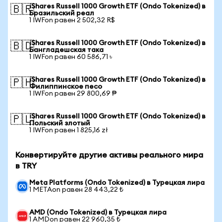
iShares Russell 1000 Growth ETF (Ondo Tokenized) в
🇧🇷
Бразильский реал
1 IWFon равен 2 502,32 R$
iShares Russell 1000 Growth ETF (Ondo Tokenized) в
🇧🇩
Бангладешская така
1 IWFon равен 60 586,71 ৳
iShares Russell 1000 Growth ETF (Ondo Tokenized) в
🇵🇭
Филиппинское песо
1 IWFon равен 29 800,69 ₱
iShares Russell 1000 Growth ETF (Ondo Tokenized) в
🇵🇱
Польский злотый
1 IWFon равен 1 825,16 zł
Конвертируйте другие активы реального мира
в TRY
Meta Platforms (Ondo Tokenized) в Турецкая лира
1 METAon равен 28 443,22 ₺
AMD (Ondo Tokenized) в Турецкая лира
1 AMDon равен 22 960,35 ₺