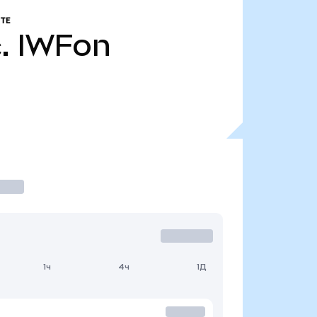
ТЕ
.
IWFon
1ч
4ч
1Д