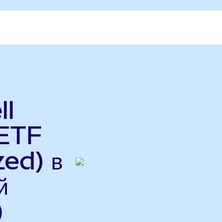
ll
ETF
ed) в
й
)