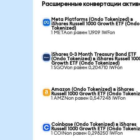
Расширенные конвертации актив
Meta Platforms (Ondo Tokenized) в
iShares Russell 1000 Growth ETF (Ondo
Tokenized)
1 METAon равен 1,1909 IWFon
iShares 0-3 Month Treasury Bond ETF
(Ondo Tokenized) в iShares Russell 100
Growth ETF (Ondo Tokenized)
1 SGOVon равен 0,204710 IWFon
Amazon (Ondo Tokenized) в iShares
Russell 1000 Growth ETF (Ondo Tokeni
1 AMZNon равен 0,547248 IWFon
Coinbase (Ondo Tokenized) в iShares
Russell 1000 Growth ETF (Ondo Tokeni
1 COINon равен 0,298250 IWFon