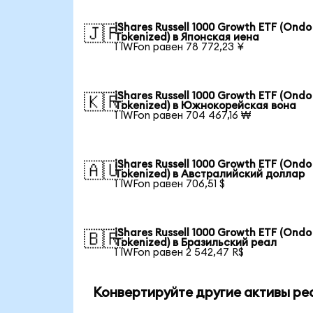
iShares Russell 1000 Growth ETF (Ondo
🇯🇵
Tokenized) в Японская иена
1 IWFon равен 78 772,23 ¥
iShares Russell 1000 Growth ETF (Ondo
🇰🇷
Tokenized) в Южнокорейская вона
1 IWFon равен 704 467,16 ₩
iShares Russell 1000 Growth ETF (Ondo
🇦🇺
Tokenized) в Австралийский доллар
1 IWFon равен 706,51 $
iShares Russell 1000 Growth ETF (Ondo
🇧🇷
Tokenized) в Бразильский реал
1 IWFon равен 2 542,47 R$
Конвертируйте другие активы ре