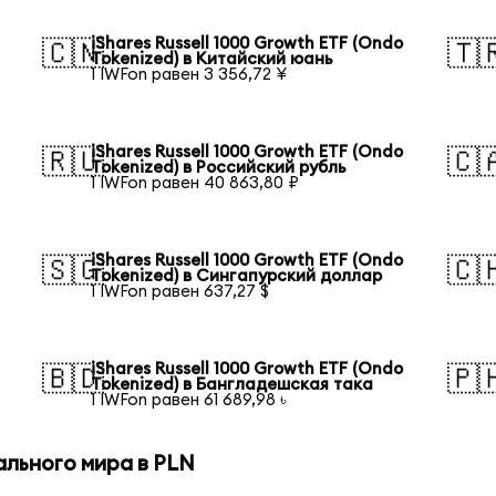
iShares Russell 1000 Growth ETF (Ondo
🇨🇳
🇹
Tokenized) в Китайский юань
1 IWFon равен 3 356,72 ¥
iShares Russell 1000 Growth ETF (Ondo
🇷🇺
🇨
Tokenized) в Российский рубль
1 IWFon равен 40 863,80 ₽
iShares Russell 1000 Growth ETF (Ondo
🇸🇬
🇨
Tokenized) в Сингапурский доллар
1 IWFon равен 637,27 $
iShares Russell 1000 Growth ETF (Ondo
🇧🇩
🇵
Tokenized) в Бангладешская така
1 IWFon равен 61 689,98 ৳
ального мира в PLN