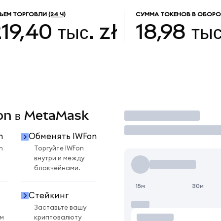
ЪЕМ ТОРГОВЛИ
(24 Ч)
СУММА ТОКЕНОВ В ОБОРО
19,40 тыс. zł
18,98 тыс
Fon в MetaMask
Торговать
n
Обменять IWFon
n
Торгуйте IWFon
внутри и между
блокчейнами.
15м
30м
Стейкинг
Заставьте вашу
ом
криптовалюту