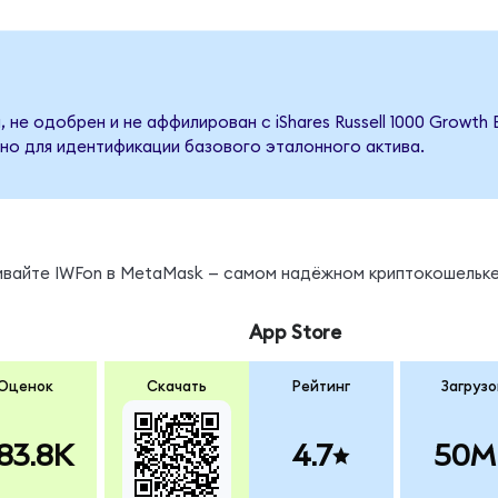
 не одобрен и не аффилирован с iShares Russell 1000 Growth
но для идентификации базового эталонного актива.
нивайте IWFon в MetaMask — самом надёжном криптокошельке
App Store
Оценок
Скачать
Рейтинг
Загрузо
83.8K
4.7
50M