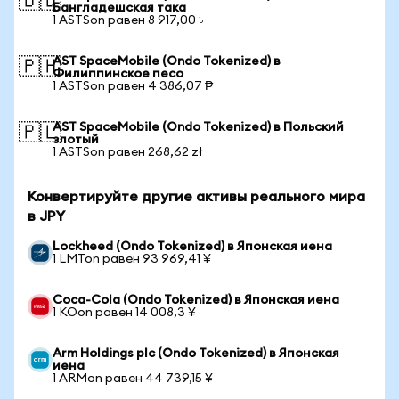
🇧🇩
Бангладешская така
1 ASTSon равен 8 917,00 ৳
AST SpaceMobile (Ondo Tokenized) в
🇵🇭
Филиппинское песо
1 ASTSon равен 4 386,07 ₱
AST SpaceMobile (Ondo Tokenized) в Польский
🇵🇱
злотый
1 ASTSon равен 268,62 zł
Конвертируйте другие активы реального мира
в JPY
Lockheed (Ondo Tokenized) в Японская иена
1 LMTon равен 93 969,41 ¥
Coca-Cola (Ondo Tokenized) в Японская иена
1 KOon равен 14 008,3 ¥
Arm Holdings plc (Ondo Tokenized) в Японская
иена
1 ARMon равен 44 739,15 ¥