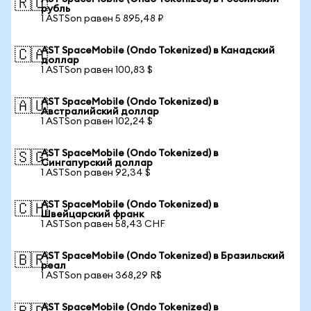
🇷🇺
рубль
1 ASTSon равен 5 895,48 ₽
AST SpaceMobile (Ondo Tokenized) в Канадский
🇨🇦
доллар
1 ASTSon равен 100,83 $
AST SpaceMobile (Ondo Tokenized) в
🇦🇺
Австралийский доллар
1 ASTSon равен 102,24 $
AST SpaceMobile (Ondo Tokenized) в
🇸🇬
Сингапурский доллар
1 ASTSon равен 92,34 $
AST SpaceMobile (Ondo Tokenized) в
🇨🇭
Швейцарский франк
1 ASTSon равен 58,43 CHF
AST SpaceMobile (Ondo Tokenized) в Бразильский
🇧🇷
реал
1 ASTSon равен 368,29 R$
AST SpaceMobile (Ondo Tokenized) в