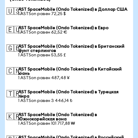
AST SpaceMobile (Ondo Tokenized) в Доллар США
🇺🇸
1 ASTSon равен 72,25 $
AST SpaceMobile (Ondo Tokenized) в Евро
🇪🇺
1 ASTSon равен 62,52 €
AST SpaceMobile (Ondo Tokenized) в Британский
🇬🇧
фунт стерлингов
1 ASTSon равен 53,55 £
AST SpaceMobile (Ondo Tokenized) в Китайский
🇨🇳
юань
1 ASTSon равен 487,48 ¥
AST SpaceMobile (Ondo Tokenized) в Турецкая
🇹🇷
лира
1 ASTSon равен 3 446,14 ₺
AST SpaceMobile (Ondo Tokenized) в
🇰🇷
Южнокорейская вона
1 ASTSon равен 101 717,88 ₩
AST SpaceMobile (Ondo Tokenized) в Российский