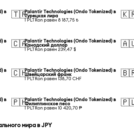
) в
Palantir Technologies (Ondo Tokenized) в
🇹🇷
🇰
Турецкая лира
1 PLTRon равен 8 187,75 ₺
) в
Palantir Technologies (Ondo Tokenized) в
🇨🇦
🇦
Канадский доллар
1 PLTRon равен 239,47 $
) в
Palantir Technologies (Ondo Tokenized) в
🇨🇭
🇧
Швейцарский франк
1 PLTRon равен 138,70 CHF
) в
Palantir Technologies (Ondo Tokenized) в
🇵🇭
🇵
Филиппинское песо
1 PLTRon равен 10 420,70 ₱
льного мира в JPY