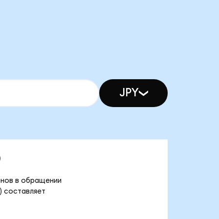
JPY
)
кенов в обращении
d) составляет