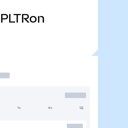
PLTRon
1ч
4ч
1Д