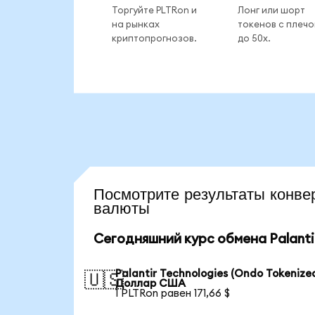
Торгуйте PLTRon и
Лонг или шорт
на рынках
токенов с плеч
криптопрогнозов.
до 50x.
Посмотрите результаты конв
валюты
Сегодняшний курс обмена Palantir
Palantir Technologies (Ondo Tokenized
🇺🇸
Доллар США
1 PLTRon равен 171,66 $