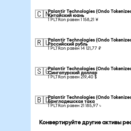
Palantir Technologies (Ondo Tokenized
🇨🇳
Китайский юань
1 PLTRon равен 1 158,21 ¥
Palantir Technologies (Ondo Tokenized
🇷🇺
Российский рубль
1 PLTRon равен 14 121,77 ₽
Palantir Technologies (Ondo Tokenized
🇸🇬
Сингапурский доллар
1 PLTRon равен 219,40 $
Palantir Technologies (Ondo Tokenized
🇧🇩
Бангладешская така
1 PLTRon равен 21 185,97 ৳
Конвертируйте другие активы реа