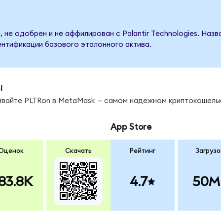
 не одобрен и не аффилирован с Palantir Technologies. Наз
ентификации базового эталонного актива.
ы
нивайте PLTRon в MetaMask — самом надёжном криптокошельк
App Store
Оценок
Скачать
Рейтинг
Загрузо
83.8K
4.7
50M