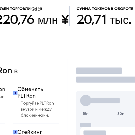
БЪЕМ ТОРГОВЛИ
(24 Ч)
СУММА ТОКЕНОВ В ОБОРОТЕ
220,76 млн ¥
20,71 тыс.
Ron в
Торговать
on
Обменять
PLTRon
on
Торгуйте PLTRon
внутри и между
15м
30м
блокчейнами.
Стейкинг