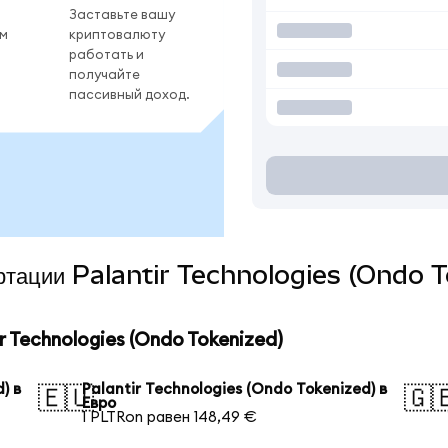
Заставьте вашу
ом
криптовалюту
работать и
получайте
пассивный доход.
ертации Palantir Technologies (Ondo T
 Technologies (Ondo Tokenized)
) в
Palantir Technologies (Ondo Tokenized) в
🇪🇺
🇬
Евро
1 PLTRon равен 148,49 €