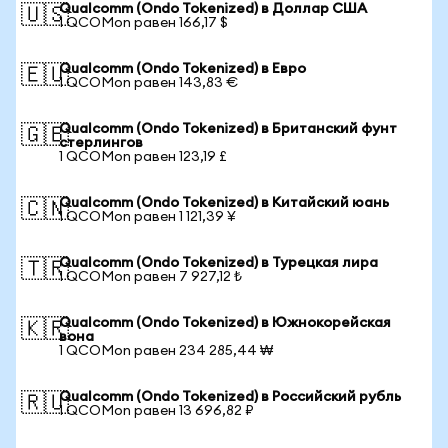
Qualcomm (Ondo Tokenized) в Доллар США
🇺🇸
1 QCOMon равен 166,17 $
Qualcomm (Ondo Tokenized) в Евро
🇪🇺
1 QCOMon равен 143,83 €
Qualcomm (Ondo Tokenized) в Британский фунт
🇬🇧
стерлингов
1 QCOMon равен 123,19 £
Qualcomm (Ondo Tokenized) в Китайский юань
🇨🇳
1 QCOMon равен 1 121,39 ¥
Qualcomm (Ondo Tokenized) в Турецкая лира
🇹🇷
1 QCOMon равен 7 927,12 ₺
Qualcomm (Ondo Tokenized) в Южнокорейская
🇰🇷
вона
1 QCOMon равен 234 285,44 ₩
Qualcomm (Ondo Tokenized) в Российский рубль
🇷🇺
1 QCOMon равен 13 696,82 ₽