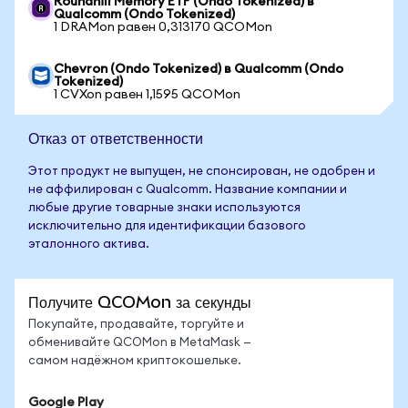
Roundhill Memory ETF (Ondo Tokenized) в
Qualcomm (Ondo Tokenized)
1 DRAMon равен 0,313170 QCOMon
Chevron (Ondo Tokenized) в Qualcomm (Ondo
Tokenized)
1 CVXon равен 1,1595 QCOMon
Отказ от ответственности
Этот продукт не выпущен, не спонсирован, не одобрен и
не аффилирован с Qualcomm. Название компании и
любые другие товарные знаки используются
исключительно для идентификации базового
эталонного актива.
Получите QCOMon за секунды
Покупайте, продавайте, торгуйте и
обменивайте QCOMon в MetaMask —
самом надёжном криптокошельке.
Google Play