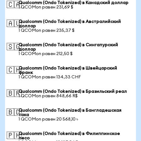
Qualcomm (Ondo Tokenized) в Канадский доллар
🇨🇦
1 QCOMon равен 231,69 $
Qualcomm (Ondo Tokenized) в Австралийский
🇦🇺
доллар
1 QCOMon равен 235,37 $
Qualcomm (Ondo Tokenized) в Сингапурский
🇸🇬
доллар
1 QCOMon равен 212,50 $
Qualcomm (Ondo Tokenized) в Швейцарский
🇨🇭
франк
1 QCOMon равен 134,33 CHF
Qualcomm (Ondo Tokenized) в Бразильский реал
🇧🇷
1 QCOMon равен 848,66 R$
Qualcomm (Ondo Tokenized) в Бангладешская
🇧🇩
така
1 QCOMon равен 20 568,10 ৳
Qualcomm (Ondo Tokenized) в Филиппинское
🇵🇭
песо