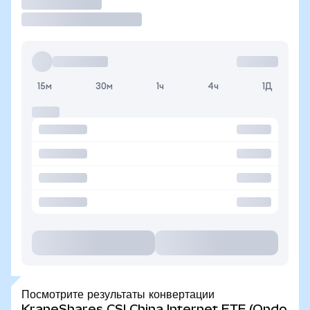
Торговать
15м
30м
1ч
4ч
1Д
Посмотрите результаты конвертации
KraneShares CSI China Internet ETF (Ondo