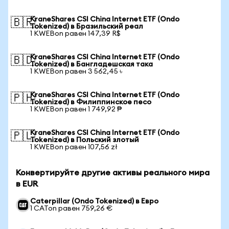
KraneShares CSI China Internet ETF (Ondo
🇧🇷
Tokenized) в Бразильский реал
1 KWEBon равен 147,39 R$
KraneShares CSI China Internet ETF (Ondo
🇧🇩
Tokenized) в Бангладешская така
1 KWEBon равен 3 562,45 ৳
KraneShares CSI China Internet ETF (Ondo
🇵🇭
Tokenized) в Филиппинское песо
1 KWEBon равен 1 749,92 ₱
KraneShares CSI China Internet ETF (Ondo
🇵🇱
Tokenized) в Польский злотый
1 KWEBon равен 107,56 zł
Конвертируйте другие активы реального мира
в EUR
Caterpillar (Ondo Tokenized) в Евро
1 CATon равен 759,26 €