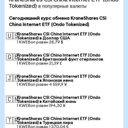
Tokenized) в популярные валюты
Сегодняшний курс обмена KraneShares CSI
China Internet ETF (Ondo Tokenized)
KraneShares CSI China Internet ETF (Ondo
🇺🇸
Tokenized) в Доллар США
1 KWEBon равен 28,79 $
KraneShares CSI China Internet ETF (Ondo
🇬🇧
Tokenized) в Британский фунт стерлингов
1 KWEBon равен 21,39 £
KraneShares CSI China Internet ETF (Ondo
🇯🇵
Tokenized) в Японская иена
1 KWEBon равен 4 559,9 ¥
KraneShares CSI China Internet ETF (Ondo
🇨🇳
Tokenized) в Китайский юань
1 KWEBon равен 194,30 ¥
KraneShares CSI China Internet ETF (Ondo
🇹🇷
Tokenized) в Турецкая лира
1 KWEBon равен 1 370,04 ₺