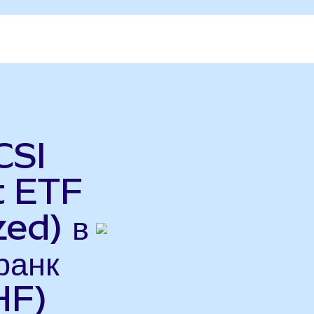
CSI
t ETF
ed) в
ранк
HF)