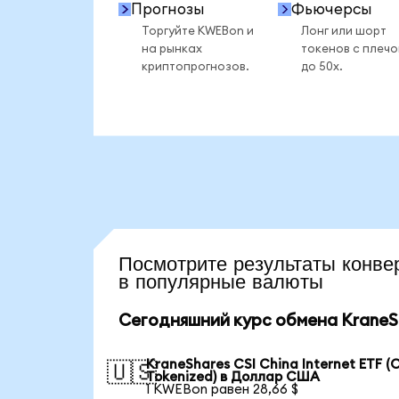
Прогнозы
Фьючерсы
Торгуйте KWEBon и
Лонг или шорт
на рынках
токенов с плеч
криптопрогнозов.
до 50x.
Посмотрите результаты кон
в популярные валюты
Сегодняшний курс обмена KraneSha
KraneShares CSI China Internet ETF (
🇺🇸
Tokenized) в Доллар США
1 KWEBon равен 28,66 $