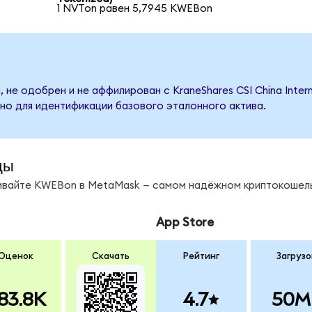
1 NVTon равен 5,7945 KWEBon
 не одобрен и не аффилирован с KraneShares CSI China Inter
но для идентификации базового эталонного актива.
ды
нивайте KWEBon в MetaMask — самом надёжном криптокошель
App Store
Оценок
Скачать
Рейтинг
Загрузо
83.8K
4.7
50M