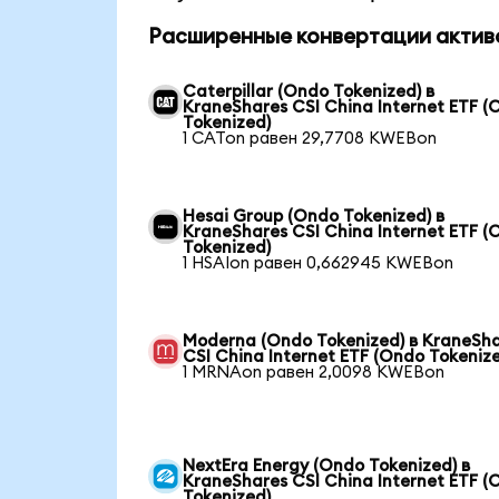
Расширенные конвертации актив
Caterpillar (Ondo Tokenized) в
KraneShares CSI China Internet ETF (
Tokenized)
1 CATon равен 29,7708 KWEBon
Hesai Group (Ondo Tokenized) в
KraneShares CSI China Internet ETF (
Tokenized)
1 HSAIon равен 0,662945 KWEBon
Moderna (Ondo Tokenized) в KraneSh
CSI China Internet ETF (Ondo Tokeniz
1 MRNAon равен 2,0098 KWEBon
NextEra Energy (Ondo Tokenized) в
KraneShares CSI China Internet ETF (
Tokenized)