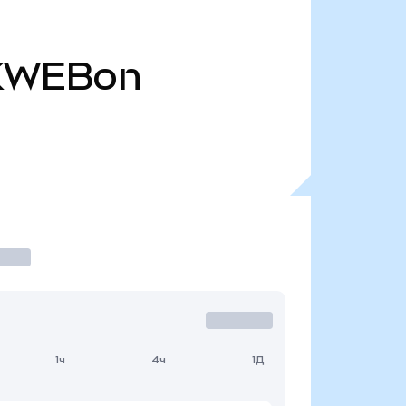
KWEBon
1ч
4ч
1Д