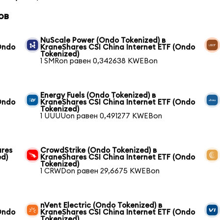
ов
NuScale Power (Ondo Tokenized) в
Ondo
KraneShares CSI China Internet ETF (Ondo
Tokenized)
1 SMRon равен 0,342638 KWEBon
Energy Fuels (Ondo Tokenized) в
Ondo
KraneShares CSI China Internet ETF (Ondo
Tokenized)
1 UUUUon равен 0,491277 KWEBon
ares
CrowdStrike (Ondo Tokenized) в
ed)
KraneShares CSI China Internet ETF (Ondo
Tokenized)
1 CRWDon равен 29,6675 KWEBon
nVent Electric (Ondo Tokenized) в
Ondo
KraneShares CSI China Internet ETF (Ondo
Tokenized)