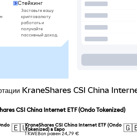
Стейкинг
Заставьте вашу
ом
криптовалюту
работать и
получайте
пассивный доход.
вертации KraneShares CSI China Inter
res CSI China Internet ETF (Ondo Tokenized)
Ondo
KraneShares CSI China Internet ETF (Ondo
🇪🇺
🇬
Tokenized) в Евро
1 KWEBon равен 24,79 €