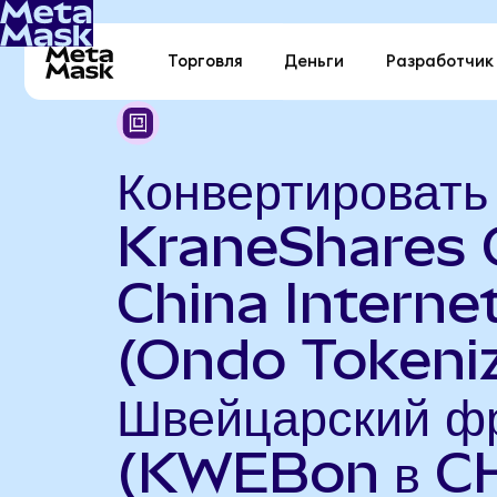
Торговля
Деньги
Разработчик
Конвертировать
KraneShares 
China Interne
(Ondo Tokeniz
Швейцарский ф
(KWEBon в C