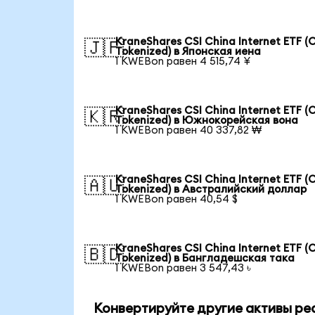
KraneShares CSI China Internet ETF (
🇯🇵
Tokenized) в Японская иена
1 KWEBon равен 4 515,74 ¥
KraneShares CSI China Internet ETF (
🇰🇷
Tokenized) в Южнокорейская вона
1 KWEBon равен 40 337,82 ₩
KraneShares CSI China Internet ETF (
🇦🇺
Tokenized) в Австралийский доллар
1 KWEBon равен 40,54 $
KraneShares CSI China Internet ETF (
🇧🇩
Tokenized) в Бангладешская така
1 KWEBon равен 3 547,43 ৳
Конвертируйте другие активы ре