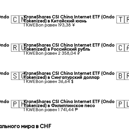
Ondo
KraneShares CSI China Internet ETF (Ondo
🇨🇳
🇹
Tokenized) в Китайский юань
1 KWEBon равен 193,38 ¥
Ondo
KraneShares CSI China Internet ETF (Ondo
🇷🇺
🇨
Tokenized) в Российский рубль
1 KWEBon равен 2 358,04 ₽
Ondo
KraneShares CSI China Internet ETF (Ondo
🇸🇬
🇧
Tokenized) в Сингапурский доллар
1 KWEBon равен 36,64 $
Ondo
KraneShares CSI China Internet ETF (Ondo
🇵🇭
🇵
Tokenized) в Филиппинское песо
1 KWEBon равен 1 741,44 ₱
ального мира в CHF