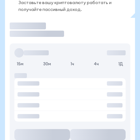
Заставьте вашу криптовалюту работать и
получайте пассивный доход.
Торговать
15м
30м
1ч
4ч
1Д