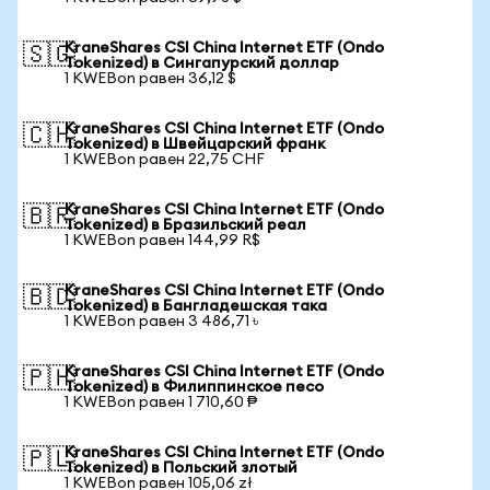
KraneShares CSI China Internet ETF (Ondo
🇸🇬
Tokenized) в Сингапурский доллар
1 KWEBon равен 36,12 $
KraneShares CSI China Internet ETF (Ondo
🇨🇭
Tokenized) в Швейцарский франк
1 KWEBon равен 22,75 CHF
KraneShares CSI China Internet ETF (Ondo
🇧🇷
Tokenized) в Бразильский реал
1 KWEBon равен 144,99 R$
KraneShares CSI China Internet ETF (Ondo
🇧🇩
Tokenized) в Бангладешская така
1 KWEBon равен 3 486,71 ৳
KraneShares CSI China Internet ETF (Ondo
🇵🇭
Tokenized) в Филиппинское песо
1 KWEBon равен 1 710,60 ₱
KraneShares CSI China Internet ETF (Ondo
🇵🇱
Tokenized) в Польский злотый
1 KWEBon равен 105,06 zł