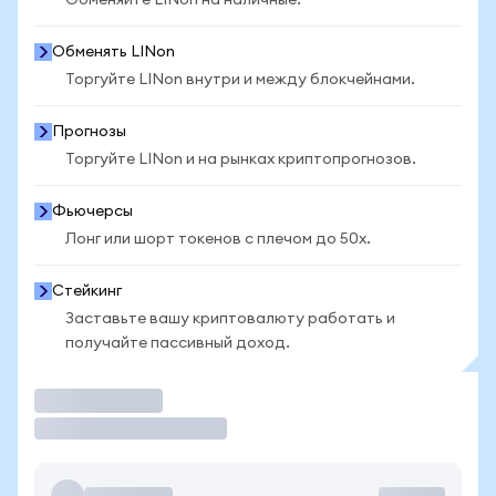
Обменяйте LINon на наличные.
Обменять LINon
Торгуйте LINon внутри и между блокчейнами.
Прогнозы
Торгуйте LINon и на рынках криптопрогнозов.
Фьючерсы
Лонг или шорт токенов с плечом до 50x.
Стейкинг
Заставьте вашу криптовалюту работать и
получайте пассивный доход.
Торговать