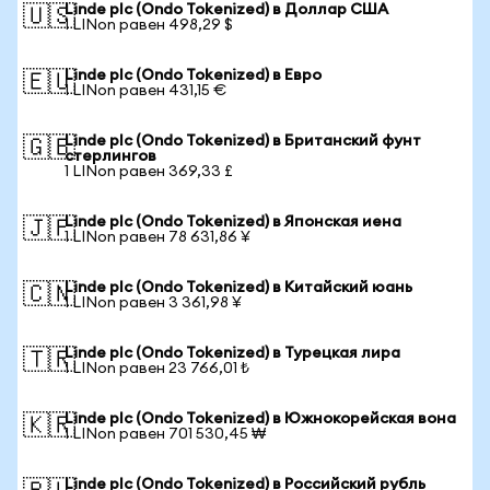
Linde plc (Ondo Tokenized) в Доллар США
🇺🇸
1 LINon равен 498,29 $
Linde plc (Ondo Tokenized) в Евро
🇪🇺
1 LINon равен 431,15 €
Linde plc (Ondo Tokenized) в Британский фунт
🇬🇧
стерлингов
1 LINon равен 369,33 £
Linde plc (Ondo Tokenized) в Японская иена
🇯🇵
1 LINon равен 78 631,86 ¥
Linde plc (Ondo Tokenized) в Китайский юань
🇨🇳
1 LINon равен 3 361,98 ¥
Linde plc (Ondo Tokenized) в Турецкая лира
🇹🇷
1 LINon равен 23 766,01 ₺
Linde plc (Ondo Tokenized) в Южнокорейская вона
🇰🇷
1 LINon равен 701 530,45 ₩
Linde plc (Ondo Tokenized) в Российский рубль