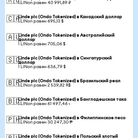
🇷🇺
1 LINon равен 40 991,89 ₽
Linde plc (Ondo Tokenized) в Канадский доллар
🇨🇦
1 LINon равен 695,13 $
Linde plc (Ondo Tokenized) в Австралийский
🇦🇺
доллар
1 LINon равен 705,06 $
Linde plc (Ondo Tokenized) в Сингапурский
🇸🇬
доллар
1 LINon равен 636,79 $
Linde plc (Ondo Tokenized) в Бразильский реал
🇧🇷
1 LINon равен 2 539,82 R$
Linde plc (Ondo Tokenized) в Бангладешская така
🇧🇩
1 LINon равен 61 497,46 ৳
Linde plc (Ondo Tokenized) в Филиппинское песо
🇵🇭
1 LINon равен 30 247,30 ₱
Linde plc (Ondo Tokenized) в Польский злотый