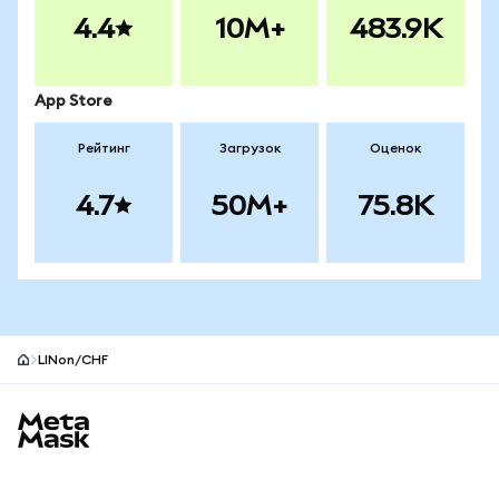
4.4
10M+
483.9K
App Store
Рейтинг
Загрузок
Оценок
4.7
50M+
75.8K
LINon/CHF
Нижний колонтитул сайта MetaMask