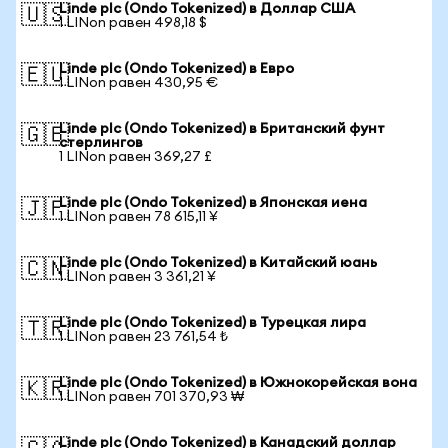
Linde plc (Ondo Tokenized) в Доллар США
🇺🇸
1 LINon равен 498,18 $
Linde plc (Ondo Tokenized) в Евро
🇪🇺
1 LINon равен 430,95 €
Linde plc (Ondo Tokenized) в Британский фунт
🇬🇧
стерлингов
1 LINon равен 369,27 £
Linde plc (Ondo Tokenized) в Японская иена
🇯🇵
1 LINon равен 78 615,11 ¥
Linde plc (Ondo Tokenized) в Китайский юань
🇨🇳
1 LINon равен 3 361,21 ¥
Linde plc (Ondo Tokenized) в Турецкая лира
🇹🇷
1 LINon равен 23 761,54 ₺
Linde plc (Ondo Tokenized) в Южнокорейская вона
🇰🇷
1 LINon равен 701 370,93 ₩
Linde plc (Ondo Tokenized) в Канадский доллар