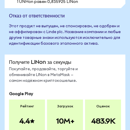
1 UNHon равен 0,835925 LINon
Отказ от ответственности
Этот продукт не выпущен, не спонсирован, не одобрен и
не аффилирован с Linde plc. Название компании и любые
другие товарные знаки используются исключительно для
идентификации базового эталонного актива.
Получите LINon за секунды
Покупайте, продавайте, торгуйте и
обменивайте LINon в MetaMask —
самом надёжном криптокошельке.
Google Play
Рейтинг
Загрузок
Оценок
4.4
10M+
483.9K