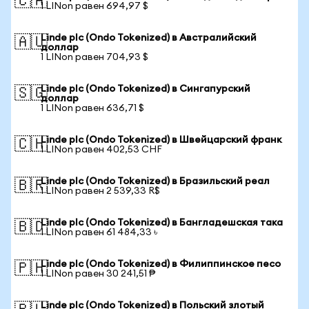
🇨🇦
1 LINon равен 694,97 $
Linde plc (Ondo Tokenized) в Австралийский
🇦🇺
доллар
1 LINon равен 704,93 $
Linde plc (Ondo Tokenized) в Сингапурский
🇸🇬
доллар
1 LINon равен 636,71 $
Linde plc (Ondo Tokenized) в Швейцарский франк
🇨🇭
1 LINon равен 402,53 CHF
Linde plc (Ondo Tokenized) в Бразильский реал
🇧🇷
1 LINon равен 2 539,33 R$
Linde plc (Ondo Tokenized) в Бангладешская така
🇧🇩
1 LINon равен 61 484,33 ৳
Linde plc (Ondo Tokenized) в Филиппинское песо
🇵🇭
1 LINon равен 30 241,51 ₱
Linde plc (Ondo Tokenized) в Польский злотый