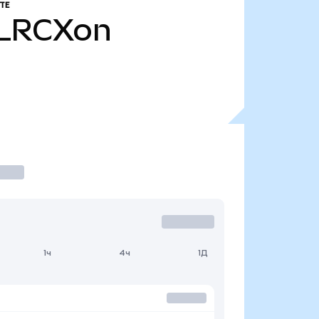
ТЕ
LRCXon
1ч
4ч
1Д