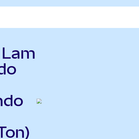
ь Lam
do
Ondo
Ton)