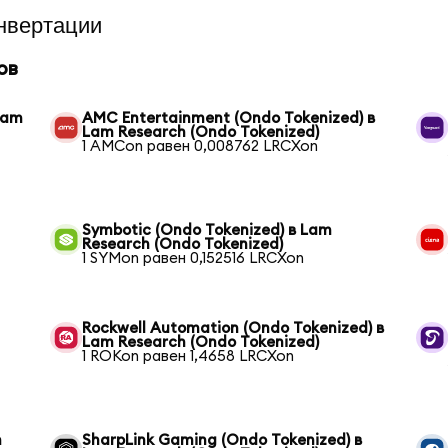
нвертации
ов
 Lam
AMC Entertainment (Ondo Tokenized) в
Lam Research (Ondo Tokenized)
1 AMCon равен 0,008762 LRCXon
Symbotic (Ondo Tokenized) в Lam
Research (Ondo Tokenized)
1 SYMon равен 0,152516 LRCXon
Rockwell Automation (Ondo Tokenized) в
Lam Research (Ondo Tokenized)
1 ROKon равен 1,4658 LRCXon
m
SharpLink Gaming (Ondo Tokenized) в