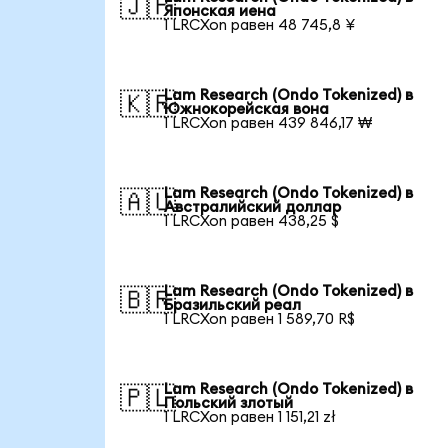
🇯🇵
Японская иена
1 LRCXon равен 48 745,8 ¥
Lam Research (Ondo Tokenized) в
🇰🇷
Южнокорейская вона
1 LRCXon равен 439 846,17 ₩
Lam Research (Ondo Tokenized) в
🇦🇺
Австралийский доллар
1 LRCXon равен 438,25 $
Lam Research (Ondo Tokenized) в
🇧🇷
Бразильский реал
1 LRCXon равен 1 589,70 R$
Lam Research (Ondo Tokenized) в
🇵🇱
Польский злотый
1 LRCXon равен 1 151,21 zł