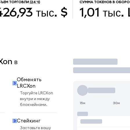
ЪЕМ ТОРГОВЛИ
(24 Ч)
СУММА ТОКЕНОВ В ОБОРО
426,93 тыс. $
1,01 тыс.
Xon в
Торговать
Обменять
LRCXon
Торгуйте LRCXon
внутри и между
15м
30м
блокчейнами.
Стейкинг
Заставьте вашу