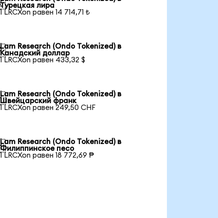

Турецкая лира
1 LRCXon равен 14 714,71 ₺
Lam Research (Ondo Tokenized) в

Канадский доллар
1 LRCXon равен 433,32 $
Lam Research (Ondo Tokenized) в

Швейцарский франк
1 LRCXon равен 249,50 CHF
Lam Research (Ondo Tokenized) в

Филиппинское песо
1 LRCXon равен 18 772,69 ₱