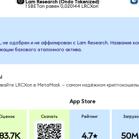
Lam Research (Ondo Tokenized)
1 SBETon равен 0,020144 LRCXon
, не одобрен и не аффилирован с Lam Research. Название ко
кации базового эталонного актива.
ы
нивайте LRCXon в MetaMask — самом надёжном криптокошель
App Store
Оценок
Скачать
Рейтинг
Загрузо
83.7K
4.7
50M