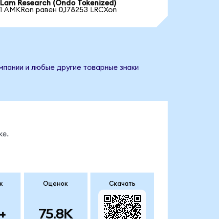
Lam Research (Ondo Tokenized)
1 AMKRon равен 0,178253 LRCXon
мпании и любые другие товарные знаки
ке.
к
Оценок
Скачать
+
75.8K