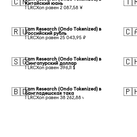
🇨🇳
🇹
Китайский юань
1 LRCXon равен 2 087,58 ¥
Lam Research (Ondo Tokenized) в
🇷🇺
🇨
Российский рубль
1 LRCXon равен 25 043,95 ₽
Lam Research (Ondo Tokenized) в
🇸🇬
🇨
Сингапурский доллар
1 LRCXon равен 396,11 $
Lam Research (Ondo Tokenized) в
🇧🇩
🇵
Бангладешская така
1 LRCXon равен 38 262,88 ৳