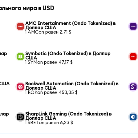
ального мира в USD
AMC Entertainment (Ondo Tokenized) в
Доллар США
1 AMCon равен 2,71 $
лар
Symbotic (Ondo Tokenized) в Доллар
США
1 SYMon равен 47,17 $
 США
Rockwell Automation (Ondo Tokenized) в
Доллар США
1 ROKon равен 453,35 $
ллар
SharpLink Gaming (Ondo Tokenized) в
Доллар США
1 SBETon равен 6,23 $