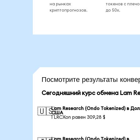
на рынках
токенов с плеч
криптопрогнозов.
до 50x.
Посмотрите результаты кон
Сегодняшний курс обмена Lam Res
Lam Research (Ondo Tokenized) в До
🇺🇸
США
1 LRCXon равен 309,28 $
Lam Research (Ondo Tokenized) в