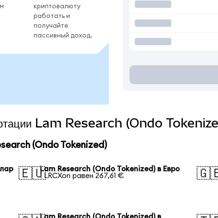
ом
криптовалюту
работать и
получайте
пассивный доход.
вертации Lam Research (Ondo Tokenize
earch (Ondo Tokenized)
ллар
Lam Research (Ondo Tokenized) в Евро
🇪🇺
🇬
1 LRCXon равен 267,61 €
Lam Research (Ondo Tokenized) в