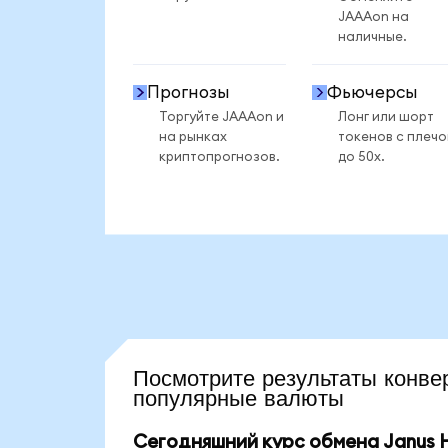
JAAAon на
наличные.
Прогнозы
Фьючерсы
Торгуйте JAAAon и
Лонг или шорт
на рынках
токенов с плеч
криптопрогнозов.
до 50x.
Посмотрите результаты ко
популярные валюты
Сегодняшний курс обмена Janus H