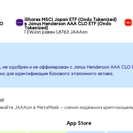
iShares MSCI Japan ETF (Ondo Tokenized)
LO
в Janus Henderson AAA CLO ETF (Ondo
Tokenized)
1 EWJon равен 1,8763 JAAAon
, не одобрен и не аффилирован с Janus Henderson AAA CLO 
но для идентификации базового эталонного актива.
ы
нивайте JAAAon в MetaMask — самом надёжном криптокошель
App Store