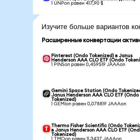
1 UNPon равен 417,90 $
Изучите больше вариантов ко
Расширенные конвертации актив
Pinterest (Ondo Tokenized) в Janus
Henderson AAA CLO ETF (Ondo Tokeni
1 PINSon равен 0,459519 JAAAon
Gemini Space Station (Ondo Tokenized
Janus Henderson AAA CLO ETF (Ondo
Tokenized)
1 GEMIon равен 0,078819 JAAAon
Thermo Fisher Scientific (Ondo Tokeni
в Janus Henderson AAA CLO ETF (Ond
Tokenized)
1 TMOon равен 11,3437 JAAAon