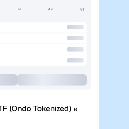
1ч
4ч
1Д
TF (Ondo Tokenized) в