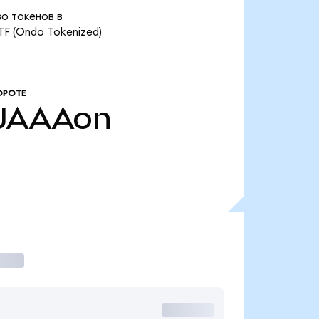
во токенов в
F (Ondo Tokenized)
ОРОТЕ
JAAAon