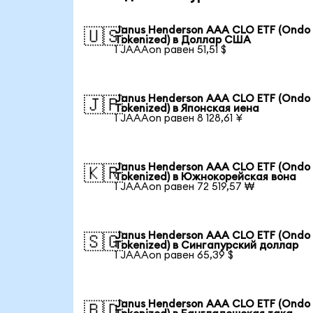
Janus Henderson AAA CLO ETF (Ondo
🇺🇸
Tokenized) в Доллар США
1 JAAAon равен 51,51 $
Janus Henderson AAA CLO ETF (Ondo
🇯🇵
Tokenized) в Японская иена
1 JAAAon равен 8 128,61 ¥
Janus Henderson AAA CLO ETF (Ondo
🇰🇷
Tokenized) в Южнокорейская вона
1 JAAAon равен 72 519,57 ₩
Janus Henderson AAA CLO ETF (Ondo
🇸🇬
Tokenized) в Сингапурский доллар
1 JAAAon равен 65,39 $
Janus Henderson AAA CLO ETF (Ondo
🇧🇩