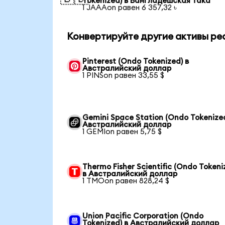
Tokenized) в Бангладешская така
1 JAAAon равен 6 357,32 ৳
Конвертируйте другие активы ре
Pinterest (Ondo Tokenized) в
Австралийский доллар
1 PINSon равен 33,55 $
Gemini Space Station (Ondo Tokenized
Австралийский доллар
1 GEMIon равен 5,75 $
Thermo Fisher Scientific (Ondo Tokeni
в Австралийский доллар
1 TMOon равен 828,24 $
Union Pacific Corporation (Ondo
Tokenized) в Австралийский доллар