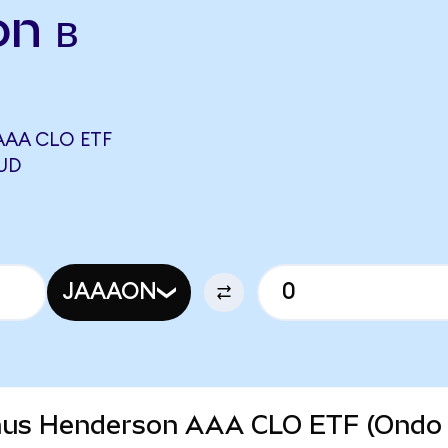
n в
AA CLO ETF
UD
JAAAON
Janus Henderson AAA CLO ETF (Ondo