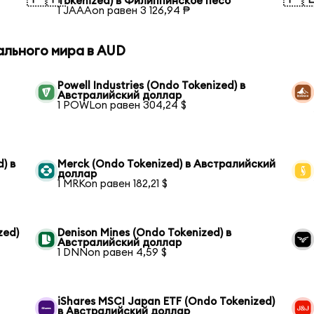
Tokenized) в Филиппинское песо
1 JAAAon равен 3 126,94 ₱
ального мира в AUD
Powell Industries (Ondo Tokenized) в
Австралийский доллар
1 POWLon равен 304,24 $
) в
Merck (Ondo Tokenized) в Австралийский
доллар
1 MRKon равен 182,21 $
zed)
Denison Mines (Ondo Tokenized) в
Австралийский доллар
1 DNNon равен 4,59 $
iShares MSCI Japan ETF (Ondo Tokenized)
в Австралийский доллар