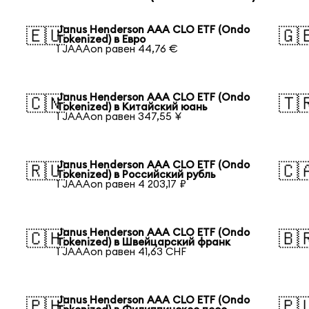
Janus Henderson AAA CLO ETF (Ondo
🇪🇺
🇬
Tokenized) в Евро
1 JAAAon равен 44,76 €
Janus Henderson AAA CLO ETF (Ondo
🇨🇳
🇹
Tokenized) в Китайский юань
1 JAAAon равен 347,55 ¥
Janus Henderson AAA CLO ETF (Ondo
🇷🇺
🇨
Tokenized) в Российский рубль
1 JAAAon равен 4 203,17 ₽
Janus Henderson AAA CLO ETF (Ondo
🇨🇭
🇧
Tokenized) в Швейцарский франк
1 JAAAon равен 41,63 CHF
Janus Henderson AAA CLO ETF (Ondo
🇵🇭
🇵