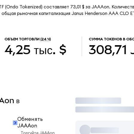
 (Ondo Tokenized) составляет 73,01 $ за JAAAon. Количест
 общая рыночная капитализация Janus Henderson AAA CLO ET
ОБЪЕМ ТОРГОВЛИ
(24 Ч)
СУММА ТОКЕНОВ В ОБ
4,25 тыс. $
308,71
AAon в
Торговать
Обменять
JAAAon
Торгуйте JAAAon