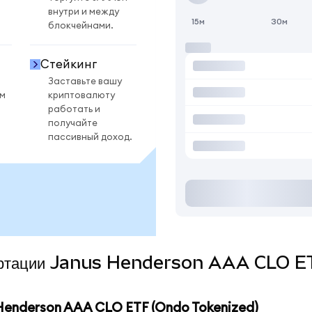
внутри и между
15м
30м
блокчейнами.
Стейкинг
Заставьте вашу
ом
криптовалюту
работать и
получайте
пассивный доход.
нвертации Janus Henderson AAA CLO E
enderson AAA CLO ETF (Ondo Tokenized)