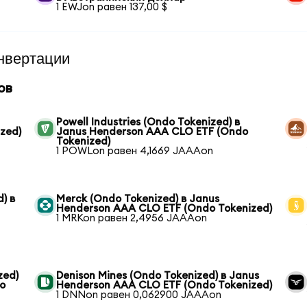
1 EWJon равен 137,00 $
нвертации
ов
Powell Industries (Ondo Tokenized) в
zed)
Janus Henderson AAA CLO ETF (Ondo
Tokenized)
1 POWLon равен 4,1669 JAAAon
) в
Merck (Ondo Tokenized) в Janus
Henderson AAA CLO ETF (Ondo Tokenized)
1 MRKon равен 2,4956 JAAAon
zed)
Denison Mines (Ondo Tokenized) в Janus
o
Henderson AAA CLO ETF (Ondo Tokenized)
1 DNNon равен 0,062900 JAAAon