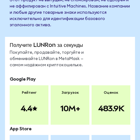
Этот продукт не выпущен, не спонсирован, не одобрен и
не аффилирован с Intuitive Machines. Название компании
и любые другие товарные знаки используются
исключительно для идентификации базового
эталонного актива.
Получите LUNRon за секунды
Покупайте, продавайте, торгуйте и
обменивайте LUNRon в MetaMask —
самом надёжном криптокошельке.
Google Play
Рейтинг
Загрузок
Оценок
4.4
10M+
483.9K
App Store