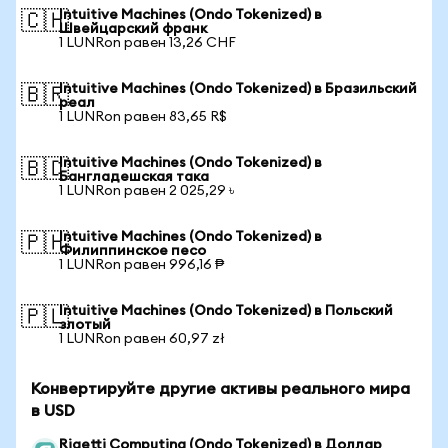
Intuitive Machines (Ondo Tokenized) в
🇨🇭
Швейцарский франк
1 LUNRon равен 13,26 CHF
Intuitive Machines (Ondo Tokenized) в Бразильский
🇧🇷
реал
1 LUNRon равен 83,65 R$
Intuitive Machines (Ondo Tokenized) в
🇧🇩
Бангладешская така
1 LUNRon равен 2 025,29 ৳
Intuitive Machines (Ondo Tokenized) в
🇵🇭
Филиппинское песо
1 LUNRon равен 996,16 ₱
Intuitive Machines (Ondo Tokenized) в Польский
🇵🇱
злотый
1 LUNRon равен 60,97 zł
Конвертируйте другие активы реального мира
в USD
Rigetti Computing (Ondo Tokenized) в Доллар