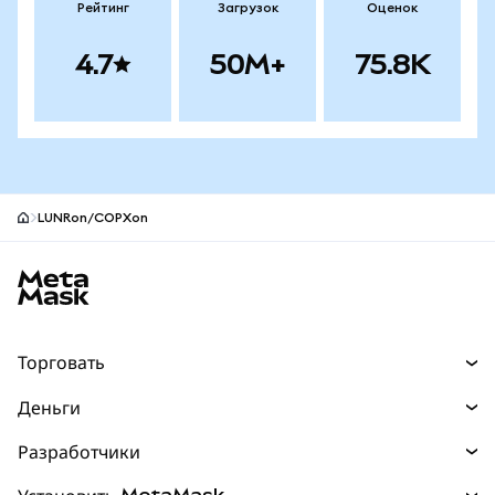
Рейтинг
Загрузок
Оценок
4.7
50M+
75.8K
LUNRon/COPXon
Нижний колонтитул сайта MetaMask
Торговать
Торговля
Деньги
Swaps
Покупайте
Разработчики
Прогнозы
НОВИНКА
Карта
Документация для разработчиков