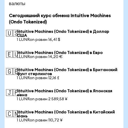
валюты
Сегодняшний курс обмена Intuitive Machines
(Ondo Tokenized)
Intuitive Machines (Ondo Tokenized) в Доллар
🇺🇸
США
1 LUNRon равен 16,41 $
Intuitive Machines (Ondo Tokenized) в Евро
🇪🇺
1 LUNRon равен 14,20 €
Intuitive Machines (Ondo Tokenized) в Британский
🇬🇧
фунт стерлингов
1 LUNRon равен 12,16 £
Intuitive Machines (Ondo Tokenized) в Японская
🇯🇵
иена
1 LUNRon равен 2 589,58 ¥
Intuitive Machines (Ondo Tokenized) в Китайский
🇨🇳
юань
1 LUNRon равен 110,72 ¥