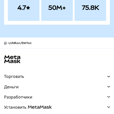
4.7
50M+
75.8K
LUNRon/EWYon
Нижний колонтитул сайта MetaMask
Торговать
Торговля
Деньги
Swaps
Покупайте
Разработчики
Прогнозы
НОВИНКА
Карта
Документация для разработчиков
Установить MetaMask
Перпы
НОВИНКА
mUSD
НОВИНКА
Инфопанель
Защита транзакций