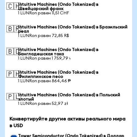
Intuitive Machines (Ondo Tokenized) в
🇨🇭
Швейцарский франк
1 LUNRon равен 11,51 CHF
Intuitive Machines (Ondo Tokenized) в Бразильский
🇧🇷
реал
1 LUNRon равен 72,85 R$
Intuitive Machines (Ondo Tokenized) в
🇧🇩
Бангладешская така
1 LUNRon равен 1 759,79 ৳
Intuitive Machines (Ondo Tokenized) в
🇵🇭
Филиппинское песо
1 LUNRon равен 864,46 ₱
Intuitive Machines (Ondo Tokenized) в Польский
🇵🇱
злотый
1 LUNRon равен 52,97 zł
Конвертируйте другие активы реального мира
в USD
Tower Semiconductor (Ondo Tokenized) в Доллар