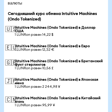
валюты
Сегодняшний курс обмена Intuitive Machines
(Ondo Tokenized)
Intuitive Machines (Ondo Tokenized) в Доллар
🇺🇸
США
1 LUNRon равен 14,22 $
Intuitive Machines (Ondo Tokenized) в Евро
🇪🇺
1 LUNRon равен 12,32 €
Intuitive Machines (Ondo Tokenized) в Британский
🇬🇧
фунт стерлингов
1 LUNRon равен 10,56 £
Intuitive Machines (Ondo Tokenized) в Японская
🇯🇵
иена
1 LUNRon равен 2 244,98 ¥
Intuitive Machines (Ondo Tokenized) в Китайский
🇨🇳
юань
1 LUNRon равен 95,99 ¥