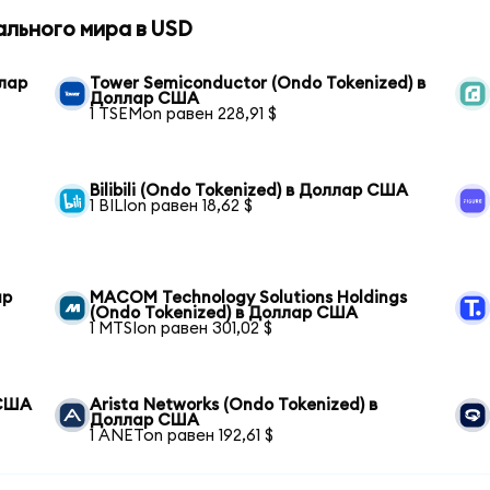
ального мира в USD
ллар
Tower Semiconductor (Ondo Tokenized) в
Доллар США
1 TSEMon равен 228,91 $
Bilibili (Ondo Tokenized) в Доллар США
1 BILIon равен 18,62 $
ар
MACOM Technology Solutions Holdings
(Ondo Tokenized) в Доллар США
1 MTSIon равен 301,02 $
 США
Arista Networks (Ondo Tokenized) в
Доллар США
1 ANETon равен 192,61 $