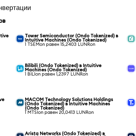
нвертации
ов
tive
Tower Semiconductor (Ondo Tokenized) в
Intuitive Machines (Ondo Tokenized)
1 TSEMon равен 15,2403 LUNRon
Bilibili (Ondo Tokenized) в Intuitive
Machines (Ondo Tokenized)
1 BILIon равен 1,2397 LUNRon
ve
MACOM Technology Solutions Holdings
(Ondo Tokenized) в Intuitive Machines
(Ondo Tokenized)
1 MTSIon равен 20,0413 LUNRon
Arista Networks (Ondo Tokenized) в