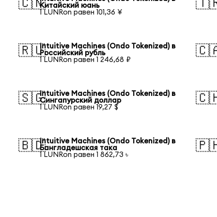
🇨🇳
🇹
Китайский юань
1 LUNRon равен 101,36 ¥
Intuitive Machines (Ondo Tokenized) в
🇷🇺
🇨
Российский рубль
1 LUNRon равен 1 246,68 ₽
Intuitive Machines (Ondo Tokenized) в
🇸🇬
🇨
Сингапурский доллар
1 LUNRon равен 19,27 $
Intuitive Machines (Ondo Tokenized) в
🇧🇩
🇵
Бангладешская така
1 LUNRon равен 1 862,73 ৳