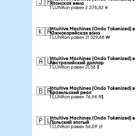
🇯🇵
Японская иена
1 LUNRon равен 2 378,82 ¥
Intuitive Machines (Ondo Tokenized) в
🇰🇷
Южнокорейская вона
1 LUNRon равен 21 329,68 ₩
Intuitive Machines (Ondo Tokenized) в
🇦🇺
Австралийский доллар
1 LUNRon равен 21,38 $
Intuitive Machines (Ondo Tokenized) в
🇧🇷
Бразильский реал
1 LUNRon равен 76,96 R$
Intuitive Machines (Ondo Tokenized) в
🇵🇱
Польский злотый
1 LUNRon равен 56,09 zł