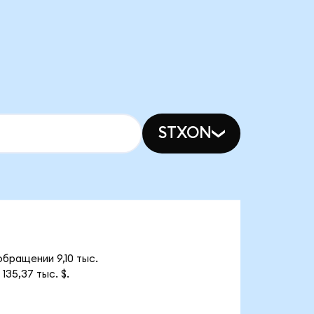
STXON
обращении 9,10 тыс.
35,37 тыс. $.