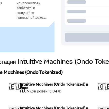
ом
криптовалюту
работать и
получайте
пассивный доход.
ертации Intuitive Machines (Ondo Toke
e Machines (Ondo Tokenized)
Intuitive Machines (Ondo Tokenized) в
🇪🇺
🇬
Евро
1 LUNRon равен 13,04 €
Intuitive Machines (Ondo Tokenized) в