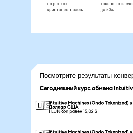
на рынках
токенов с плеч
криптопрогнозов.
до 50x.
Посмотрите результаты конв
Сегодняшний курс обмена Intuitiv
Intuitive Machines (Ondo Tokenized) в
🇺🇸
Доллар США
1 LUNRon равен 15,02 $
Intuitive Machines (Ondo Tokenized) в