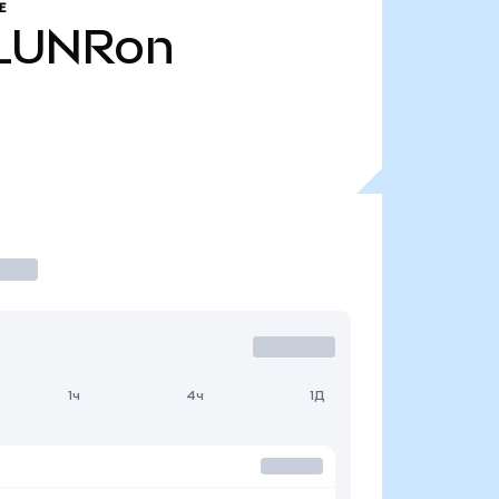
Е
LUNRon
1ч
4ч
1Д