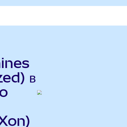
hines
ed) в
o
Xon)