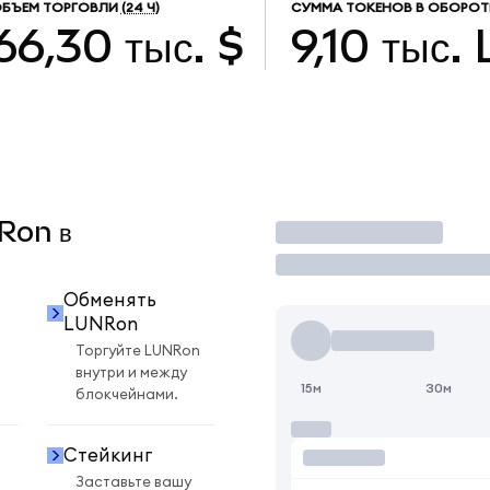
БЪЕМ ТОРГОВЛИ
(24 Ч)
СУММА ТОКЕНОВ В ОБОРОТ
66,30 тыс. $
9,10 тыс.
NRon в
Торговать
Обменять
LUNRon
Торгуйте LUNRon
внутри и между
15м
30м
блокчейнами.
Стейкинг
Заставьте вашу