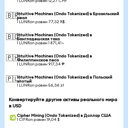
1 LUNRon равен 12,27 CHF
Intuitive Machines (Ondo Tokenized) в Бразильский
🇧🇷
реал
1 LUNRon равен 77,32 R$
Intuitive Machines (Ondo Tokenized) в
🇧🇩
Бангладешская така
1 LUNRon равен 1 871,41 ৳
Intuitive Machines (Ondo Tokenized) в
🇵🇭
Филиппинское песо
1 LUNRon равен 917,34 ₱
Intuitive Machines (Ondo Tokenized) в Польский
🇵🇱
злотый
1 LUNRon равен 56,36 zł
Конвертируйте другие активы реального мира
в USD
Cipher Mining (Ondo Tokenized) в Доллар США
1 CIFRon равен 19,04 $