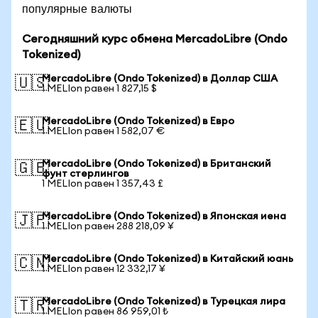
популярные валюты
Сегодняшний курс обмена MercadoLibre (Ondo
Tokenized)
MercadoLibre (Ondo Tokenized) в Доллар США
🇺🇸
1 MELIon равен 1 827,15 $
MercadoLibre (Ondo Tokenized) в Евро
🇪🇺
1 MELIon равен 1 582,07 €
MercadoLibre (Ondo Tokenized) в Британский
🇬🇧
фунт стерлингов
1 MELIon равен 1 357,43 £
MercadoLibre (Ondo Tokenized) в Японская иена
🇯🇵
1 MELIon равен 288 218,09 ¥
MercadoLibre (Ondo Tokenized) в Китайский юань
🇨🇳
1 MELIon равен 12 332,17 ¥
MercadoLibre (Ondo Tokenized) в Турецкая лира
🇹🇷
1 MELIon равен 86 959,01 ₺