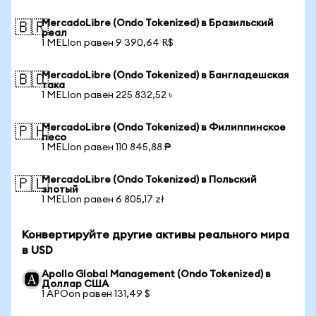
MercadoLibre (Ondo Tokenized) в Бразильский
🇧🇷
реал
1 MELIon равен 9 390,64 R$
MercadoLibre (Ondo Tokenized) в Бангладешская
🇧🇩
така
1 MELIon равен 225 832,52 ৳
MercadoLibre (Ondo Tokenized) в Филиппинское
🇵🇭
песо
1 MELIon равен 110 845,88 ₱
MercadoLibre (Ondo Tokenized) в Польский
🇵🇱
злотый
1 MELIon равен 6 805,17 zł
Конвертируйте другие активы реального мира
в USD
Apollo Global Management (Ondo Tokenized) в
Доллар США
1 APOon равен 131,49 $