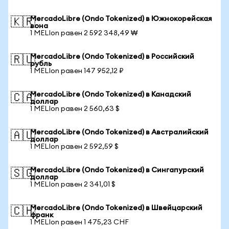
MercadoLibre (Ondo Tokenized) в Южнокорейская
🇰🇷
вона
1 MELIon равен 2 592 348,49 ₩
MercadoLibre (Ondo Tokenized) в Российский
🇷🇺
рубль
1 MELIon равен 147 952,12 ₽
MercadoLibre (Ondo Tokenized) в Канадский
🇨🇦
доллар
1 MELIon равен 2 560,63 $
MercadoLibre (Ondo Tokenized) в Австралийский
🇦🇺
доллар
1 MELIon равен 2 592,59 $
MercadoLibre (Ondo Tokenized) в Сингапурский
🇸🇬
доллар
1 MELIon равен 2 341,01 $
MercadoLibre (Ondo Tokenized) в Швейцарский
🇨🇭
франк
1 MELIon равен 1 475,23 CHF