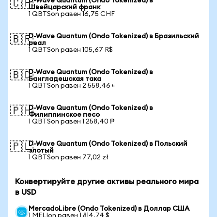
D-Wave Quantum (Ondo Tokenized) в
🇨🇭
Швейцарский франк
1 QBTSon равен 16,75 CHF
D-Wave Quantum (Ondo Tokenized) в Бразильский
🇧🇷
реал
1 QBTSon равен 105,67 R$
D-Wave Quantum (Ondo Tokenized) в
🇧🇩
Бангладешская така
1 QBTSon равен 2 558,46 ৳
D-Wave Quantum (Ondo Tokenized) в
🇵🇭
Филиппинское песо
1 QBTSon равен 1 258,40 ₱
D-Wave Quantum (Ondo Tokenized) в Польский
🇵🇱
злотый
1 QBTSon равен 77,02 zł
Конвертируйте другие активы реального мира
в USD
MercadoLibre (Ondo Tokenized) в Доллар США
1 MELIon равен 1 814,74 $