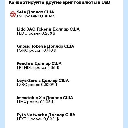
Конвертируйте другие криптовалюты в USD
Sei в Доллар США
1 SEI равен 0,0408 $
Lido DAO Token в Доллар США
1 LDO равен 0,288 $
Gnosis Token в Доллар США
1 GNO равен 107,10 $
Pendle в Доллар США
1 PENDLE равен 1,36 $
LayerZero в Доллар США
1 ZRO равен 0,8209 $
Immutable X в Доллар США
1 IMX равен 0,1105 $
Pyth Network в Доллар США
1 PYTH равен 0,0381 $