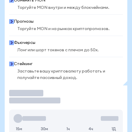
Обменять MON
Торгуйте MON внутри и между блокчейнами.
Прогнозы
Торгуйте MON и на рынках криптопрогнозов.
Фьючерсы
Лонг или шорт токенов с плечом до 50x.
Стейкинг
Заставьте вашу криптовалюту работать и
получайте пассивный доход.
Торговать
15м
30м
1ч
4ч
1Д