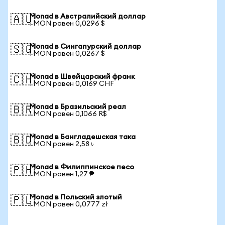
Monad в Австралийский доллар
🇦🇺
1 MON равен 0,0296 $
Monad в Сингапурский доллар
🇸🇬
1 MON равен 0,0267 $
Monad в Швейцарский франк
🇨🇭
1 MON равен 0,0169 CHF
Monad в Бразильский реал
🇧🇷
1 MON равен 0,1066 R$
Monad в Бангладешская така
🇧🇩
1 MON равен 2,58 ৳
Monad в Филиппинское песо
🇵🇭
1 MON равен 1,27 ₱
Monad в Польский злотый
🇵🇱
1 MON равен 0,0777 zł