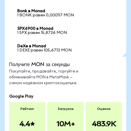
Bonk в Monad
1 BONK равен 0,000117 MON
SPX6900 в Monad
1 SPX равен 15,8726 MON
DeXe в Monad
1 DEXE равен 105,6713 MON
Получите MON за секунды
Покупайте, продавайте, торгуйте и
обменивайте MON в MetaMask —
самом надёжном криптокошельке.
Google Play
Рейтинг
Загрузок
Оценок
4.4
10M+
483.9K