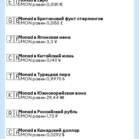
Monad в Евро
🇪🇺
1 MON равен 0,0181 €
Monad в Британский фунт стерлингов
🇬🇧
1 MON равен 0,0155 £
Monad в Японская иена
🇯🇵
1 MON равен 3,3 ¥
Monad в Китайский юань
🇨🇳
1 MON равен 0,1411 ¥
Monad в Турецкая лира
🇹🇷
1 MON равен 0,9975 ₺
Monad в Южнокорейская вона
🇰🇷
1 MON равен 29,44 ₩
Monad в Российский рубль
🇷🇺
1 MON равен 1,72 ₽
Monad в Канадский доллар
🇨🇦
1 MON равен 0,0292 $