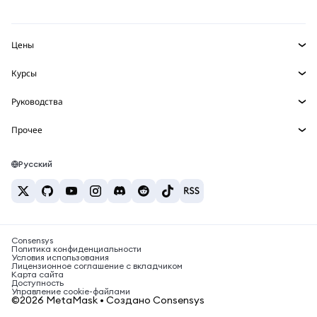
mUSD
НОВИНКА
Инфопанель
Защита транзакций
Реальные активы
Зарабатывайте
Набор умных счетов
Агентский кошелек
НОВИНКА
Цены
Встроенные кошельки
Snaps
Цена Bitcoin
Курсы
MetaMask Connect
Цена Ethereum
Награды
НОВИНКА
BTC в USD
Цена Solana
Руководства
Snaps
Безопасность
ETH в USD
Купить BTC
Цена Shiba Inu
USDT в INR
Прочее
Сервисы Web3
Поддержка
Купить ETH
Цена Pepe
Исследуйте контент
BTC в USDT
Купить SOL
Карьера
Цена Tether
Bitcoin-кошелёк
Русский
BTC в INR
Купить PEPE
Контакты
Цена USDC
Кошелёк Solana
ETH в USDT
Купить USDT
Цена Chainlink
Лучшие крипто-карты
USDT в PHP
Купить USDC
Лучшие мобильные криптокошельки
BTC в EUR
Consensys
Купить SHIB
Что такое Polymarket?
Политика конфиденциальности
Условия использования
Купить BNB
Лицензионное соглашение с вкладчиком
Новости о налогах на криптовалюту
Карта сайта
Доступность
Как купить криптовалюту?
Управление cookie-файлами
©2026 MetaMask • Создано Consensys
Как продать биткоин?