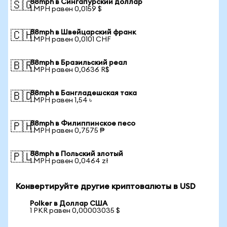
88mph в Сингапурский доллар
🇸🇬
1 MPH равен 0,0159 $
88mph в Швейцарский франк
🇨🇭
1 MPH равен 0,0101 CHF
88mph в Бразильский реал
🇧🇷
1 MPH равен 0,0636 R$
88mph в Бангладешская така
🇧🇩
1 MPH равен 1,54 ৳
88mph в Филиппинское песо
🇵🇭
1 MPH равен 0,7575 ₱
88mph в Польский злотый
🇵🇱
1 MPH равен 0,0464 zł
Конвертируйте другие криптовалюты в USD
Polker в Доллар США
1 PKR равен 0,00003035 $