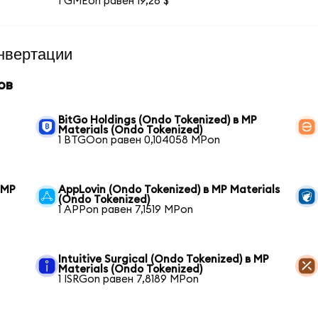
1 GMEon равен 19,28 $
нвертации
ов
BitGo Holdings (Ondo Tokenized) в MP
Materials (Ondo Tokenized)
1 BTGOon равен 0,104058 MPon
 MP
AppLovin (Ondo Tokenized) в MP Materials
(Ondo Tokenized)
1 APPon равен 7,1519 MPon
Intuitive Surgical (Ondo Tokenized) в MP
Materials (Ondo Tokenized)
1 ISRGon равен 7,8189 MPon