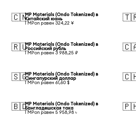
MP Materials (Ondo Tokenized) в
🇨🇳
🇹
Китайский юань
1 MPon равен 324,22 ¥
MP Materials (Ondo Tokenized) в
🇷🇺
🇨
Российский рубль
1 MPon равен 3 988,25 ₽
MP Materials (Ondo Tokenized) в
🇸🇬
🇨
Сингапурский доллар
1 MPon равен 61,60 $
MP Materials (Ondo Tokenized) в
🇧🇩
🇵
Бангладешская така
1 MPon равен 5 958,98 ৳