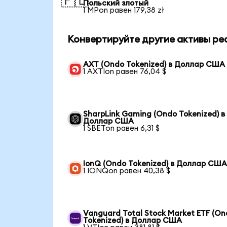
🇵🇱
Польский злотый
1 MPon равен 179,38 zł
Конвертируйте другие активы ре
AXT (Ondo Tokenized) в Доллар США
1 AXTIon равен 76,04 $
SharpLink Gaming (Ondo Tokenized) в
Доллар США
1 SBETon равен 6,31 $
IonQ (Ondo Tokenized) в Доллар СШ
1 IONQon равен 40,38 $
Vanguard Total Stock Market ETF (O
Tokenized) в Доллар США