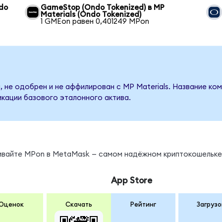
ndo
GameStop (Ondo Tokenized) в MP
Materials (Ondo Tokenized)
1 GMEon равен 0,401249 MPon
 не одобрен и не аффилирован с MP Materials. Название ко
кации базового эталонного актива.
нивайте MPon в MetaMask — самом надёжном криптокошельке
App Store
Оценок
Скачать
Рейтинг
Загрузо