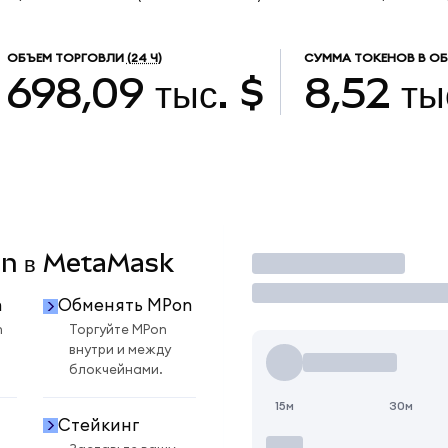
ОБЪЕМ ТОРГОВЛИ
(24 Ч)
СУММА ТОКЕНОВ В О
698,09 тыс. $
8,52 ты
Pon в MetaMask
Торговать
n
Обменять MPon
n
Торгуйте MPon
внутри и между
блокчейнами.
15м
30м
Стейкинг