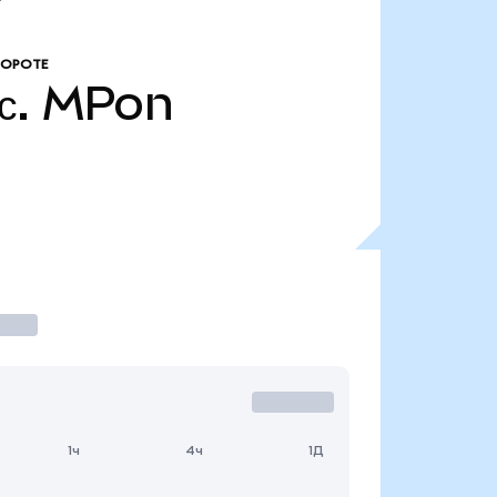
БОРОТЕ
с.
MPon
1ч
4ч
1Д