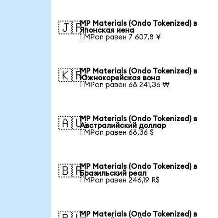
MP Materials (Ondo Tokenized) в
🇯🇵
Японская иена
1 MPon равен 7 607,8 ¥
MP Materials (Ondo Tokenized) в
🇰🇷
Южнокорейская вона
1 MPon равен 68 241,36 ₩
MP Materials (Ondo Tokenized) в
🇦🇺
Австралийский доллар
1 MPon равен 68,36 $
MP Materials (Ondo Tokenized) в
🇧🇷
Бразильский реал
1 MPon равен 246,19 R$
MP Materials (Ondo Tokenized) в