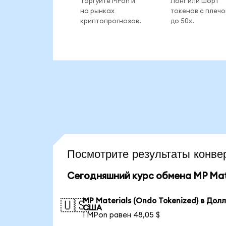
Торгуйте MPon и
Лонг или шорт
на рынках
токенов с плеч
криптопрогнозов.
до 50x.
Посмотрите результаты кон
Сегодняшний курс обмена MP Mate
MP Materials (Ondo Tokenized) в Дол
🇺🇸
США
1 MPon равен 48,05 $