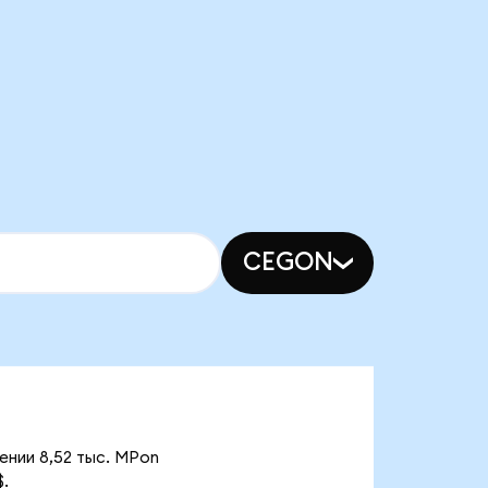
CEGON
ении 8,52 тыс. MPon
.