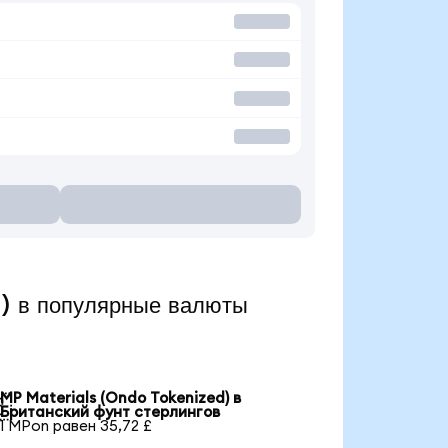
) в популярные валюты
MP Materials (Ondo Tokenized) в

Британский фунт стерлингов
1 MPon равен 35,72 £