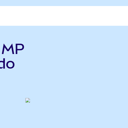
ь MP
do