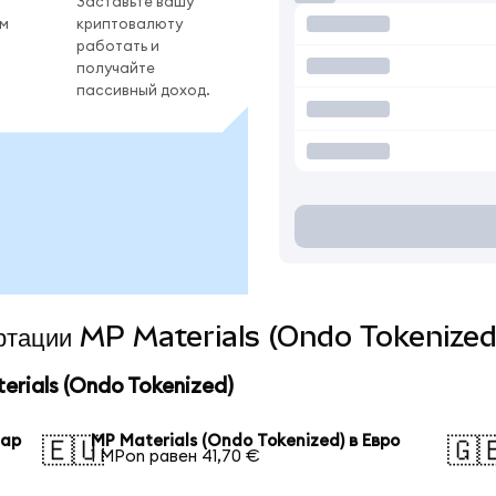
Заставьте вашу
ом
криптовалюту
работать и
получайте
пассивный доход.
вертации MP Materials (Ondo Tokenized
rials (Ondo Tokenized)
лар
MP Materials (Ondo Tokenized) в Евро
🇪🇺
🇬
1 MPon равен 41,70 €