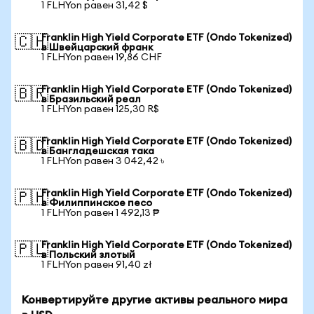
1 FLHYon равен 31,42 $
Franklin High Yield Corporate ETF (Ondo Tokenized)
🇨🇭
в Швейцарский франк
1 FLHYon равен 19,86 CHF
Franklin High Yield Corporate ETF (Ondo Tokenized)
🇧🇷
в Бразильский реал
1 FLHYon равен 125,30 R$
Franklin High Yield Corporate ETF (Ondo Tokenized)
🇧🇩
в Бангладешская така
1 FLHYon равен 3 042,42 ৳
Franklin High Yield Corporate ETF (Ondo Tokenized)
🇵🇭
в Филиппинское песо
1 FLHYon равен 1 492,13 ₱
Franklin High Yield Corporate ETF (Ondo Tokenized)
🇵🇱
в Польский злотый
1 FLHYon равен 91,40 zł
Конвертируйте другие активы реального мира