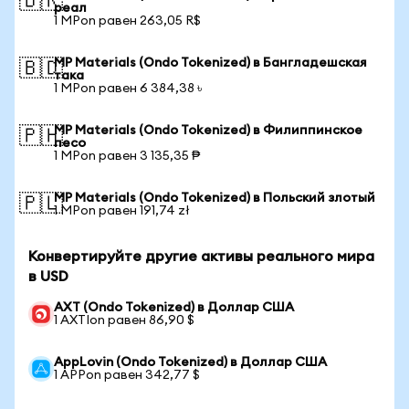
🇧🇷
реал
1 MPon равен 263,05 R$
MP Materials (Ondo Tokenized) в Бангладешская
🇧🇩
така
1 MPon равен 6 384,38 ৳
MP Materials (Ondo Tokenized) в Филиппинское
🇵🇭
песо
1 MPon равен 3 135,35 ₱
MP Materials (Ondo Tokenized) в Польский злотый
🇵🇱
1 MPon равен 191,74 zł
Конвертируйте другие активы реального мира
в USD
AXT (Ondo Tokenized) в Доллар США
1 AXTIon равен 86,90 $
AppLovin (Ondo Tokenized) в Доллар США
1 APPon равен 342,77 $