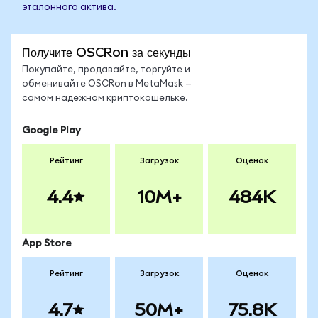
эталонного актива.
Получите OSCRon за секунды
Покупайте, продавайте, торгуйте и
обменивайте OSCRon в MetaMask —
самом надёжном криптокошельке.
Google Play
Рейтинг
Загрузок
Оценок
4.4
10M+
484K
App Store
Рейтинг
Загрузок
Оценок
4.7
50M+
75.8K