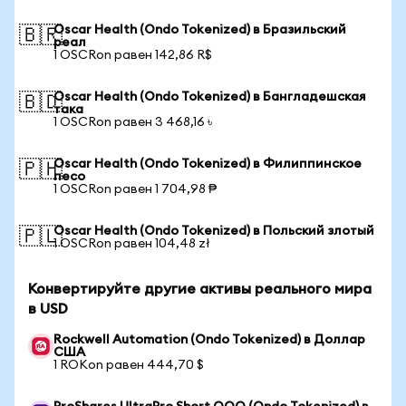
Oscar Health (Ondo Tokenized) в Бразильский
🇧🇷
реал
1 OSCRon равен 142,86 R$
Oscar Health (Ondo Tokenized) в Бангладешская
🇧🇩
така
1 OSCRon равен 3 468,16 ৳
Oscar Health (Ondo Tokenized) в Филиппинское
🇵🇭
песо
1 OSCRon равен 1 704,98 ₱
Oscar Health (Ondo Tokenized) в Польский злотый
🇵🇱
1 OSCRon равен 104,48 zł
Конвертируйте другие активы реального мира
в USD
Rockwell Automation (Ondo Tokenized) в Доллар
США
1 ROKon равен 444,70 $