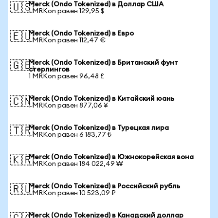
Merck (Ondo Tokenized) в Доллар США
🇺🇸
1 MRKon равен 129,95 $
Merck (Ondo Tokenized) в Евро
🇪🇺
1 MRKon равен 112,47 €
Merck (Ondo Tokenized) в Британский фунт
🇬🇧
стерлингов
1 MRKon равен 96,48 £
Merck (Ondo Tokenized) в Китайский юань
🇨🇳
1 MRKon равен 877,06 ¥
Merck (Ondo Tokenized) в Турецкая лира
🇹🇷
1 MRKon равен 6 183,77 ₺
Merck (Ondo Tokenized) в Южнокорейская вона
🇰🇷
1 MRKon равен 184 022,49 ₩
Merck (Ondo Tokenized) в Российский рубль
🇷🇺
1 MRKon равен 10 523,09 ₽
Merck (Ondo Tokenized) в Канадский доллар