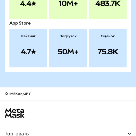
4.4
10M+
483.7K
App Store
Рейтинг
Загрузок
Оценок
4.7
50M+
75.8K
MRKon/JPY
Нижний колонтитул сайта MetaMask
Торговать