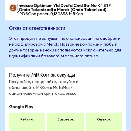
Invesco Optimum Yld Dvsfd Cmd Str No K-1 ETF
(Ondo Tokenized) в Merck (Ondo Tokenized)
1 PDBCon равен 0,130353 MRKon
Отказ от ответственности
Этот продукт не выпущен, не спонсирован, не одобрен и
не аффилирован с Merck. Название компании и любые
другие товарные знаки используются исключительно для
идентификации базового эталонного актива.
Получите MRKon за секунды
Покупайте, продавайте, торгуйте и
обменивайте MRKon в MetaMask —
самом надёжном криптокошельке.
Google Play
Рейтинг
Загрузок
Оценок