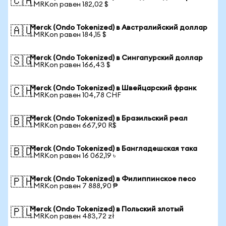
🇨🇦
1 MRKon равен 182,02 $
Merck (Ondo Tokenized) в Австралийский доллар
🇦🇺
1 MRKon равен 184,15 $
Merck (Ondo Tokenized) в Сингапурский доллар
🇸🇬
1 MRKon равен 166,43 $
Merck (Ondo Tokenized) в Швейцарский франк
🇨🇭
1 MRKon равен 104,78 CHF
Merck (Ondo Tokenized) в Бразильский реал
🇧🇷
1 MRKon равен 667,90 R$
Merck (Ondo Tokenized) в Бангладешская така
🇧🇩
1 MRKon равен 16 062,19 ৳
Merck (Ondo Tokenized) в Филиппинское песо
🇵🇭
1 MRKon равен 7 888,90 ₱
Merck (Ondo Tokenized) в Польский злотый
🇵🇱
1 MRKon равен 483,72 zł