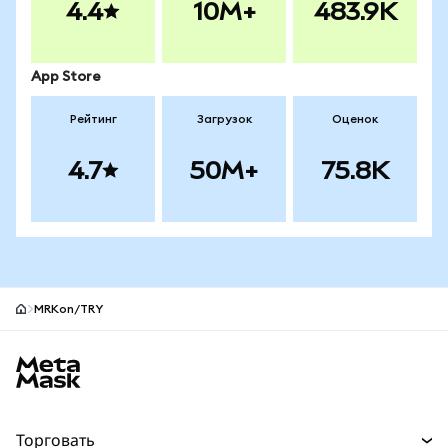
4.4
10M+
483.9K
App Store
Рейтинг
Загрузок
Оценок
4.7
50M+
75.8K
MRKon/TRY
Нижний колонтитул сайта MetaMask
Торговать