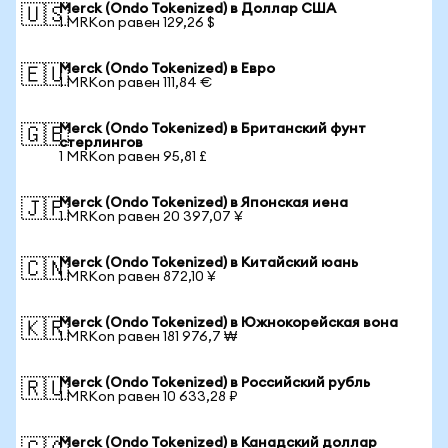
Merck (Ondo Tokenized) в Доллар США
🇺🇸
1 MRKon равен 129,26 $
Merck (Ondo Tokenized) в Евро
🇪🇺
1 MRKon равен 111,84 €
Merck (Ondo Tokenized) в Британский фунт
🇬🇧
стерлингов
1 MRKon равен 95,81 £
Merck (Ondo Tokenized) в Японская иена
🇯🇵
1 MRKon равен 20 397,07 ¥
Merck (Ondo Tokenized) в Китайский юань
🇨🇳
1 MRKon равен 872,10 ¥
Merck (Ondo Tokenized) в Южнокорейская вона
🇰🇷
1 MRKon равен 181 976,7 ₩
Merck (Ondo Tokenized) в Российский рубль
🇷🇺
1 MRKon равен 10 633,28 ₽
Merck (Ondo Tokenized) в Канадский доллар