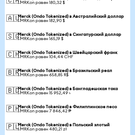
🇨🇦
1 MRKon равен 180,32 $
Merck (Ondo Tokenized) в Австралийский доллар
🇦🇺
1 MRKon равен 182,90 $
Merck (Ondo Tokenized) в Сингапурский доллар
🇸🇬
1 MRKon равен 165,19 $
Merck (Ondo Tokenized) в Швейцарский франк
🇨🇭
1 MRKon равен 104,44 CHF
Merck (Ondo Tokenized) в Бразильский реал
🇧🇷
1 MRKon равен 658,85 R$
Merck (Ondo Tokenized) в Бангладешская така
🇧🇩
1 MRKon равен 15 952,49 ৳
Merck (Ondo Tokenized) в Филиппинское песо
🇵🇭
1 MRKon равен 7 846,42 ₱
Merck (Ondo Tokenized) в Польский злотый
🇵🇱
1 MRKon равен 480,21 zł