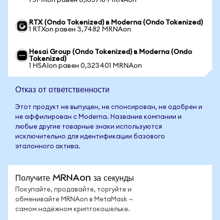
1 SMRon равен 0,165718 MRNAon
RTX (Ondo Tokenized) в Moderna (Ondo Tokenized)
1 RTXon равен 3,7482 MRNAon
Hesai Group (Ondo Tokenized) в Moderna (Ondo
Tokenized)
1 HSAIon равен 0,323401 MRNAon
Отказ от ответственности
Этот продукт не выпущен, не спонсирован, не одобрен и
не аффилирован с Moderna. Название компании и
любые другие товарные знаки используются
исключительно для идентификации базового
эталонного актива.
Получите MRNAon за секунды
Покупайте, продавайте, торгуйте и
обменивайте MRNAon в MetaMask —
самом надёжном криптокошельке.