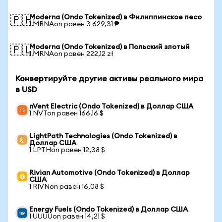
Moderna (Ondo Tokenized) в Филиппинское песо
🇵🇭
1 MRNAon равен 3 629,31 ₱
Moderna (Ondo Tokenized) в Польский злотый
🇵🇱
1 MRNAon равен 222,12 zł
Конвертируйте другие активы реального мира
в USD
nVent Electric (Ondo Tokenized) в Доллар США
1 NVTon равен 166,16 $
LightPath Technologies (Ondo Tokenized) в
Доллар США
1 LPTHon равен 12,38 $
Rivian Automotive (Ondo Tokenized) в Доллар
США
1 RIVNon равен 16,08 $
Energy Fuels (Ondo Tokenized) в Доллар США
1 UUUUon равен 14,21 $