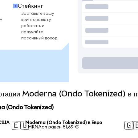
Стейкинг
Заставьте вашу
ом
криптовалюту
работать и
получайте
пассивный доход.
вертации Moderna (Ondo Tokenized) в п
a (Ondo Tokenized)
 США
Moderna (Ondo Tokenized) в Евро
🇪🇺
🇬
1 MRNAon равен 51,69 €