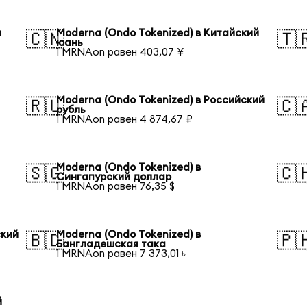
я
Moderna (Ondo Tokenized) в Китайский
🇨🇳
🇹
юань
1 MRNAon равен 403,07 ¥
Moderna (Ondo Tokenized) в Российский
🇷🇺
🇨
рубль
1 MRNAon равен 4 874,67 ₽
Moderna (Ondo Tokenized) в
🇸🇬
🇨
Сингапурский доллар
1 MRNAon равен 76,35 $
ский
Moderna (Ondo Tokenized) в
🇧🇩
🇵
Бангладешская така
1 MRNAon равен 7 373,01 ৳
й