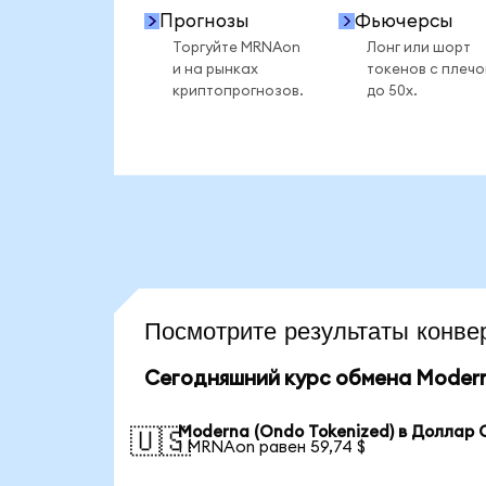
Прогнозы
Фьючерсы
Торгуйте MRNAon
Лонг или шорт
и на рынках
токенов с плеч
криптопрогнозов.
до 50x.
Посмотрите результаты кон
Сегодняшний курс обмена Modern
Moderna (Ondo Tokenized) в Доллар
🇺🇸
1 MRNAon равен 59,74 $