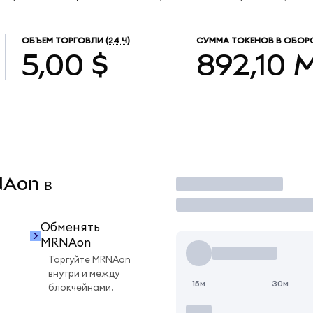
ОБЪЕМ ТОРГОВЛИ
(24 Ч)
СУММА ТОКЕНОВ В ОБОР
5,00 $
892,10
NAon в
Торговать
Обменять
MRNAon
Торгуйте MRNAon
внутри и между
15м
30м
блокчейнами.