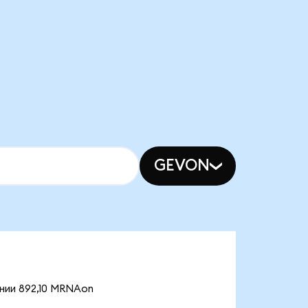
GEVON
нии 892,10 MRNAon