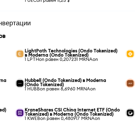
1 UECon равен 11,25 $
нвертации
ов
LightPath Technologies (Ondo Tokenized)
в Moderna (Ondo Tokenized)
1 LPTHon равен 0,207231 MRNAon
rna
Hubbell (Ondo Tokenized) в Moderna
(Ondo Tokenized)
1 HUBBon равен 8,6960 MRNAon
ed)
KraneShares CSI China Internet ETF (Ondo
Tokenized) в Moderna (Ondo Tokenized)
1 KWEBon равен 0,480917 MRNAon