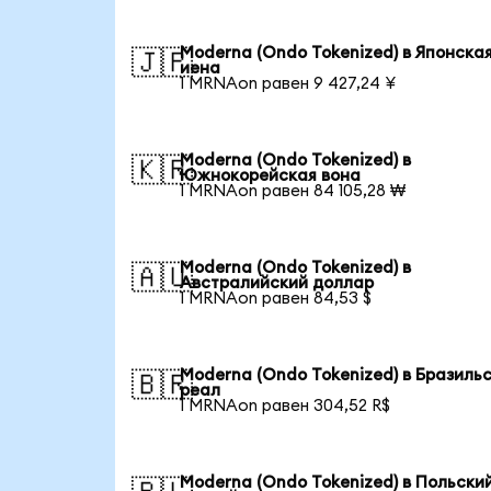
Moderna (Ondo Tokenized) в Японска
🇯🇵
иена
1 MRNAon равен 9 427,24 ¥
Moderna (Ondo Tokenized) в
🇰🇷
Южнокорейская вона
1 MRNAon равен 84 105,28 ₩
Moderna (Ondo Tokenized) в
🇦🇺
Австралийский доллар
1 MRNAon равен 84,53 $
Moderna (Ondo Tokenized) в Бразиль
🇧🇷
реал
1 MRNAon равен 304,52 R$
Moderna (Ondo Tokenized) в Польски