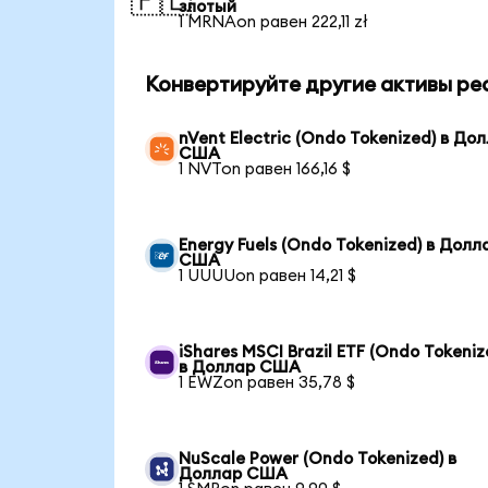
🇵🇱
злотый
1 MRNAon равен 222,11 zł
Конвертируйте другие активы ре
nVent Electric (Ondo Tokenized) в До
США
1 NVTon равен 166,16 $
Energy Fuels (Ondo Tokenized) в Долл
США
1 UUUUon равен 14,21 $
iShares MSCI Brazil ETF (Ondo Tokeniz
в Доллар США
1 EWZon равен 35,78 $
NuScale Power (Ondo Tokenized) в
Доллар США