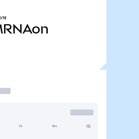
ОТЕ
MRNAon
1ч
4ч
1Д