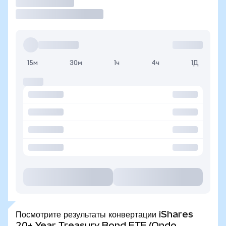
Торговать
15м
30м
1ч
4ч
1Д
Посмотрите результаты конвертации iShares
20+ Year Treasury Bond ETF (Ondo