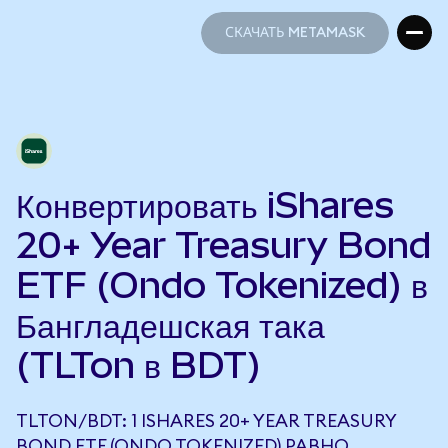
СКАЧАТЬ METAMASK
СКАЧАТЬ METAMASK
Конвертировать iShares
20+ Year Treasury Bond
ETF (Ondo Tokenized) в
Бангладешская така
(TLTon в BDT)
TLTON/BDT: 1 ISHARES 20+ YEAR TREASURY
BOND ETF (ONDO TOKENIZED) РАВНО