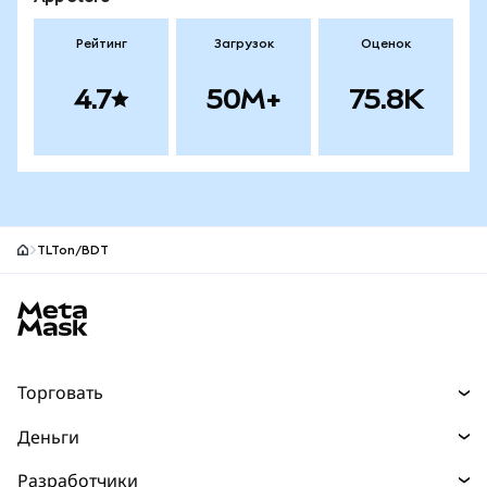
Рейтинг
Загрузок
Оценок
4.7
50M+
75.8K
TLTon/BDT
Нижний колонтитул сайта MetaMask
Торговать
Торговля
Деньги
Swaps
Покупайте
Разработчики