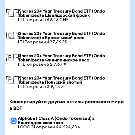
iShares 20+ Year Treasury Bond ETF (Ondo
🇨🇭
Tokenized) в Швейцарский франк
1 TLTon равен 69,48 CHF
iShares 20+ Year Treasury Bond ETF (Ondo
🇧🇷
Tokenized) в Бразильский реал
1 TLTon равен 437,86 R$
iShares 20+ Year Treasury Bond ETF (Ondo
🇵🇭
Tokenized) в Филиппинское песо
1 TLTon равен 5 217,67 ₱
iShares 20+ Year Treasury Bond ETF (Ondo
🇵🇱
Tokenized) в Польский злотый
1 TLTon равен 319,43 zł
Конвертируйте другие активы реального мира
в BDT
Alphabet Class A (Ondo Tokenized) в
Бангладешская така
1 GOOGLon равен 44 624,80 ৳