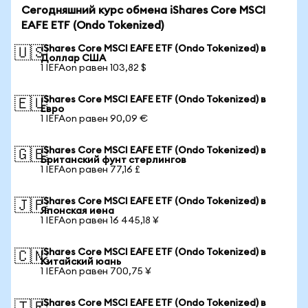
Сегодняшний курс обмена iShares Core MSCI
EAFE ETF (Ondo Tokenized)
iShares Core MSCI EAFE ETF (Ondo Tokenized) в
🇺🇸
Доллар США
1 IEFAon равен 103,82 $
iShares Core MSCI EAFE ETF (Ondo Tokenized) в
🇪🇺
Евро
1 IEFAon равен 90,09 €
iShares Core MSCI EAFE ETF (Ondo Tokenized) в
🇬🇧
Британский фунт стерлингов
1 IEFAon равен 77,16 £
iShares Core MSCI EAFE ETF (Ondo Tokenized) в
🇯🇵
Японская иена
1 IEFAon равен 16 445,18 ¥
iShares Core MSCI EAFE ETF (Ondo Tokenized) в
🇨🇳
Китайский юань
1 IEFAon равен 700,75 ¥
iShares Core MSCI EAFE ETF (Ondo Tokenized) в