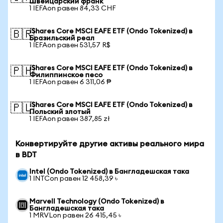
Швейцарский франк
1 IEFAon равен 84,33 CHF
iShares Core MSCI EAFE ETF (Ondo Tokenized) в
🇧🇷
Бразильский реал
1 IEFAon равен 531,57 R$
iShares Core MSCI EAFE ETF (Ondo Tokenized) в
🇵🇭
Филиппинское песо
1 IEFAon равен 6 311,06 ₱
iShares Core MSCI EAFE ETF (Ondo Tokenized) в
🇵🇱
Польский злотый
1 IEFAon равен 387,85 zł
Конвертируйте другие активы реального мира
в BDT
Intel (Ondo Tokenized) в Бангладешская така
1 INTCon равен 12 458,39 ৳
Marvell Technology (Ondo Tokenized) в
Бангладешская така
1 MRVLon равен 26 415,45 ৳