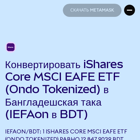
СКАЧАТЬ METAMASK
СКАЧАТЬ METAMASK
Конвертировать iShares
Core MSCI EAFE ETF
(Ondo Tokenized) в
Бангладешская така
(IEFAon в BDT)
IEFAON/BDT: 1 ISHARES CORE MSCI EAFE ETF
(ONDO TOKENIZED) РАВНО 12 847,9039 BDT