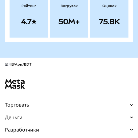
Рейтинг
Загрузок
Оценок
4.7
50M+
75.8K
IEFAon/BDT
Нижний колонтитул сайта MetaMask
Торговать
Торговля
Деньги
Swaps
Покупайте
Разработчики
Прогнозы
НОВИНКА
Карта
Документация для разработчиков