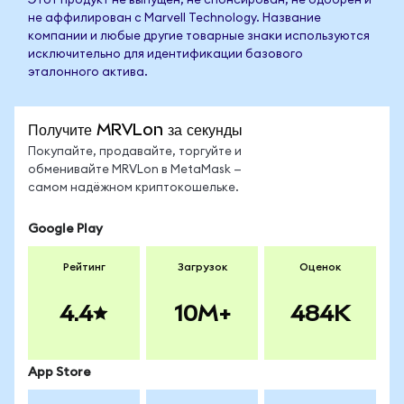
Этот продукт не выпущен, не спонсирован, не одобрен и
не аффилирован с Marvell Technology. Название
компании и любые другие товарные знаки используются
исключительно для идентификации базового
эталонного актива.
Получите MRVLon за секунды
Покупайте, продавайте, торгуйте и
обменивайте MRVLon в MetaMask —
самом надёжном криптокошельке.
Google Play
Рейтинг
Загрузок
Оценок
4.4
10M+
484K
App Store