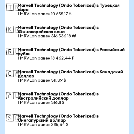
Marvell Technology (Ondo Tokenized) в Турецкая
🇹🇷
лира
1 MRVLon равен 10 655,17 ₺
Marvell Technology (Ondo Tokenized) в
🇰🇷
Южнокорейская вона
1 MRVLon равен 316 536,18 ₩
Marvell Technology (Ondo Tokenized) в Российский
🇷🇺
рубль
1 MRVLon равен 18 462,44 ₽
Marvell Technology (Ondo Tokenized) в Канадский
🇨🇦
доллар
1 MRVLon равен 311,39 $
Marvell Technology (Ondo Tokenized) в
🇦🇺
Австралийский доллар
1 MRVLon равен 316,11 $
Marvell Technology (Ondo Tokenized) в
🇸🇬
Сингапурский доллар
1 MRVLon равен 285,64 $