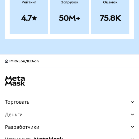
Рейтинг
Загрузок
Оценок
4.7
50M+
75.8K
MRVLon/IEFAon
Нижний колонтитул сайта MetaMask
Торговать
Торговля
Деньги
Swaps
Покупайте
Разработчики
Прогнозы
НОВИНКА
Карта
Документация для разработчиков