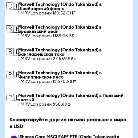
Marvell Technology (Ondo Tokenized) в
🇨🇭
Швейцарский франк
1 MRVLon равен 180,52 CHF
Marvell Technology (Ondo Tokenized) в
🇧🇷
Бразильский реал
1 MRVLon равен 1 135,36 R$
Marvell Technology (Ondo Tokenized) в
🇧🇩
Бангладешская така
1 MRVLon равен 27 569,99 ৳
Marvell Technology (Ondo Tokenized) в
🇵🇭
Филиппинское песо
1 MRVLon равен 13 570,98 ₱
Marvell Technology (Ondo Tokenized) в Польский
🇵🇱
злотый
1 MRVLon равен 830,88 zł
Конвертируйте другие активы реального мира
в USD
iShares Core MSCI EAFE ETF (Ondo Tokenized) в