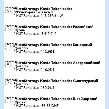
MicroStrategy (Ondo Tokenized) в
🇰🇷
Южнокорейская вона
1 MSTRon равен 145 257,64 ₩
MicroStrategy (Ondo Tokenized) в Российский
🇷🇺
рубль
1 MSTRon равен 8 419,01 ₽
MicroStrategy (Ondo Tokenized) в Канадский
🇨🇦
доллар
1 MSTRon равен 143,95 $
MicroStrategy (Ondo Tokenized) в Австралийский
🇦🇺
доллар
1 MSTRon равен 146,25 $
MicroStrategy (Ondo Tokenized) в Сингапурский
🇸🇬
доллар
1 MSTRon равен 130,98 $
MicroStrategy (Ondo Tokenized) в Швейцарский
🇨🇭
франк
1 MSTRon равен 83,38 CHF