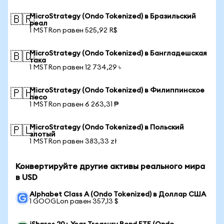
MicroStrategy (Ondo Tokenized) в Бразильский
🇧🇷
реал
1 MSTRon равен 525,92 R$
MicroStrategy (Ondo Tokenized) в Бангладешская
🇧🇩
така
1 MSTRon равен 12 734,29 ৳
MicroStrategy (Ondo Tokenized) в Филиппинское
🇵🇭
песо
1 MSTRon равен 6 263,31 ₱
MicroStrategy (Ondo Tokenized) в Польский
🇵🇱
злотый
1 MSTRon равен 383,33 zł
Конвертируйте другие активы реального мира
в USD
Alphabet Class A (Ondo Tokenized) в Доллар США
1 GOOGLon равен 357,13 $