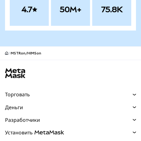
4.7
50M+
75.8K
MSTRon/HIMSon
Нижний колонтитул сайта MetaMask
Торговать
Торговля
Деньги
Swaps
Покупайте
Разработчики
Прогнозы
НОВИНКА
Карта
Документация для разработчиков
Установить MetaMask
Перпы
НОВИНКА
mUSD
НОВИНКА
Инфопанель
Защита транзакций