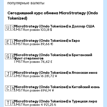
популярные валюты
Сегодняшний курс обмена MicroStrategy (Ondo
Tokenized)
MicroStrategy (Ondo Tokenized) в Доллар США
🇺🇸
1 MSTRon равен 103,18 $
MicroStrategy (Ondo Tokenized) в Евро
🇪🇺
1 MSTRon равен 89,66 €
MicroStrategy (Ondo Tokenized) в Британский
🇬🇧
фунт стерлингов
1 MSTRon равен 76,62 £
MicroStrategy (Ondo Tokenized) в Японская иена
🇯🇵
1 MSTRon равен 16 281,72 ¥
MicroStrategy (Ondo Tokenized) в Китайский юань
🇨🇳
1 MSTRon равен 696,14 ¥
MicroStrategy (Ondo Tokenized) в Турецкая лира
🇹🇷
1 MSTRon равен 4 921,25 ₺