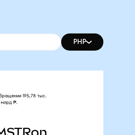
PHP
бращении 195,78 тыс.
 млрд ₱.
MSTRon