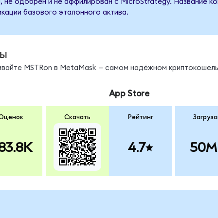
, не одобрен и не аффилирован с MicroStrategy. Название к
кации базового эталонного актива.
ды
нивайте MSTRon в MetaMask — самом надёжном криптокошель
App Store
Оценок
Скачать
Рейтинг
Загрузо
83.8K
4.7
50M