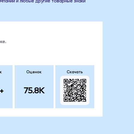
омпании и любые другие товарные знаки
ке.
к
Оценок
Скачать
+
75.8K