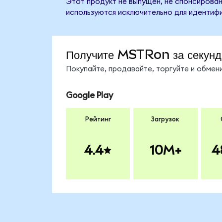
Этот продукт не выпущен, не спонсирован
используются исключительно для идентифи
Получите MSTRon за секун
Покупайте, продавайте, торгуйте и обме
Google Play
Рейтинг
Загрузок
4.4
10M+
4