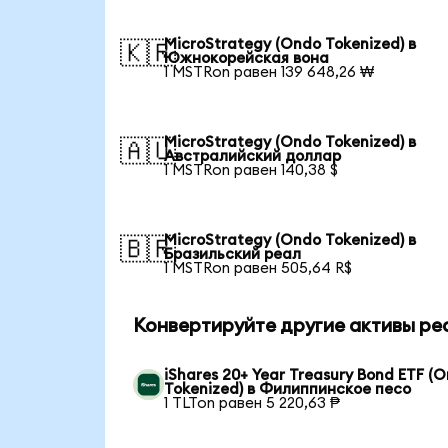
MicroStrategy (Ondo Tokenized) в
🇰🇷
Южнокорейская вона
1 MSTRon равен 139 648,26 ₩
MicroStrategy (Ondo Tokenized) в
🇦🇺
Австралийский доллар
1 MSTRon равен 140,38 $
MicroStrategy (Ondo Tokenized) в
🇧🇷
Бразильский реал
1 MSTRon равен 505,64 R$
Конвертируйте другие активы ре
iShares 20+ Year Treasury Bond ETF (
Tokenized) в Филиппинское песо
1 TLTon равен 5 220,63 ₱