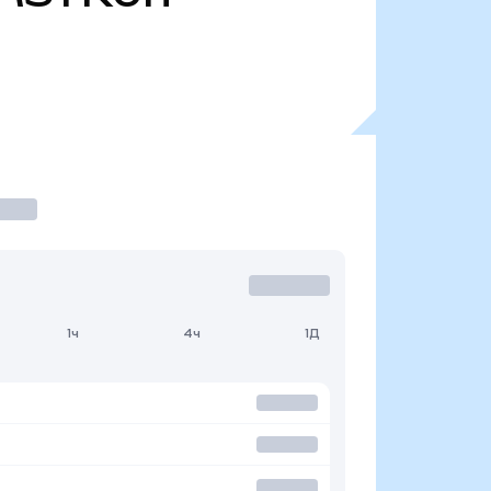
1ч
4ч
1Д