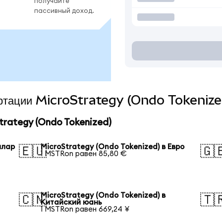
получайте
пассивный доход.
вертации MicroStrategy (Ondo Tokenize
rategy (Ondo Tokenized)
ллар
MicroStrategy (Ondo Tokenized) в Евро
🇪🇺
🇬
1 MSTRon равен 85,80 €
MicroStrategy (Ondo Tokenized) в
🇨🇳
🇹
Китайский юань
1 MSTRon равен 669,24 ¥