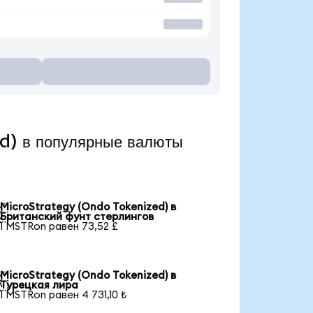
d) в популярные валюты
MicroStrategy (Ondo Tokenized) в

Британский фунт стерлингов
1 MSTRon равен 73,52 £
MicroStrategy (Ondo Tokenized) в

Турецкая лира
1 MSTRon равен 4 731,10 ₺