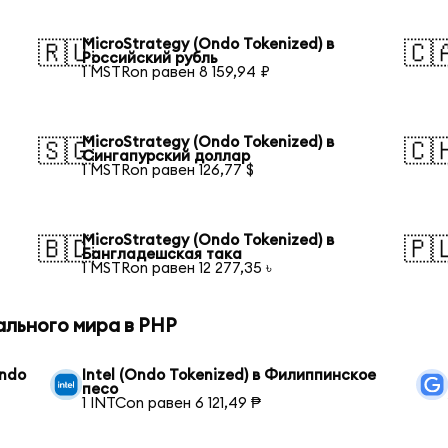
MicroStrategy (Ondo Tokenized) в
🇷🇺
🇨
Российский рубль
1 MSTRon равен 8 159,94 ₽
MicroStrategy (Ondo Tokenized) в
🇸🇬
🇨
Сингапурский доллар
1 MSTRon равен 126,77 $
MicroStrategy (Ondo Tokenized) в
🇧🇩
🇵
Бангладешская така
1 MSTRon равен 12 277,35 ৳
ального мира в PHP
Ondo
Intel (Ondo Tokenized) в Филиппинское
песо
1 INTCon равен 6 121,49 ₱