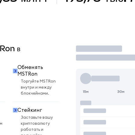
TRon в
Торговать
Обменять
MSTRon
Торгуйте MSTRon
внутри и между
15м
30м
блокчейнами.
Стейкинг
Заставьте вашу
ом
криптовалюту
работать и