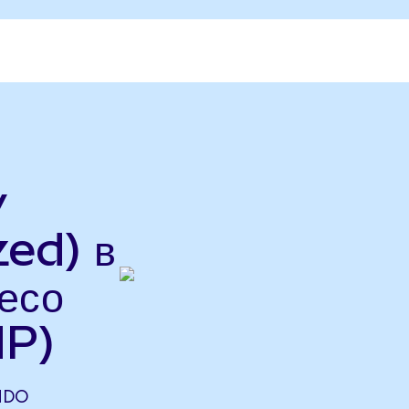
y
ed) в
есо
HP)
NDO