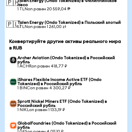
Talen Energy (Ondo Tokenized) в Филиппинское
🇵🇭
песо
1 TLNon равен 20 559,04 ₱
Talen Energy (Ondo Tokenized) в Польский злотый
🇵🇱
1 TLNon равен 1 261,00 zł
Конвертируйте другие активы реального мира
в RUB
Archer Aviation (Ondo Tokenized) в Российский
рубль
1 ACHRon равен 418,77 ₽
iShares Flexible Income Active ETF (Ondo
Tokenized) в Российский рубль
1 BINCon равен 4 300,27 ₽
Sprott Nickel Miners ETF (Ondo Tokenized) в
Российский рубль
1 NIKLon равен 1 133,19 ₽
GlobalFoundries (Ondo Tokenized) в Российский
рубль
1 GFSon равен 4 011,10 ₽