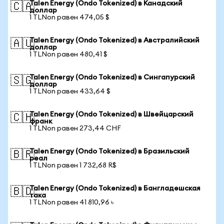
Talen Energy (Ondo Tokenized) в Канадский
🇨🇦
доллар
1 TLNon равен 474,05 $
Talen Energy (Ondo Tokenized) в Австралийский
🇦🇺
доллар
1 TLNon равен 480,41 $
Talen Energy (Ondo Tokenized) в Сингапурский
🇸🇬
доллар
1 TLNon равен 433,64 $
Talen Energy (Ondo Tokenized) в Швейцарский
🇨🇭
франк
1 TLNon равен 273,44 CHF
Talen Energy (Ondo Tokenized) в Бразильский
🇧🇷
реал
1 TLNon равен 1 732,68 R$
Talen Energy (Ondo Tokenized) в Бангладешская
🇧🇩
така
1 TLNon равен 41 810,96 ৳