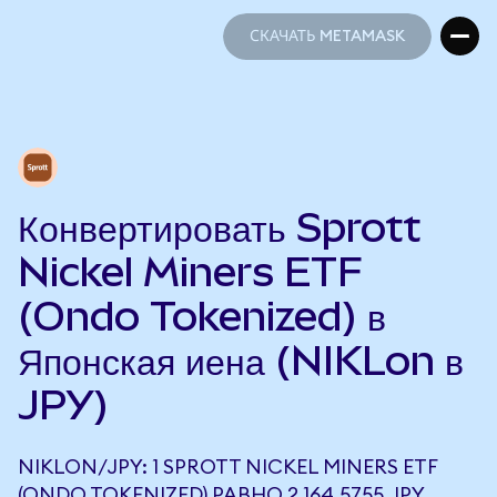
СКАЧАТЬ METAMASK
СКАЧАТЬ METAMASK
Конвертировать Sprott
Nickel Miners ETF
(Ondo Tokenized) в
Японская иена (NIKLon в
JPY)
NIKLON/JPY: 1 SPROTT NICKEL MINERS ETF
(ONDO TOKENIZED) РАВНО 2 164,5755 JPY