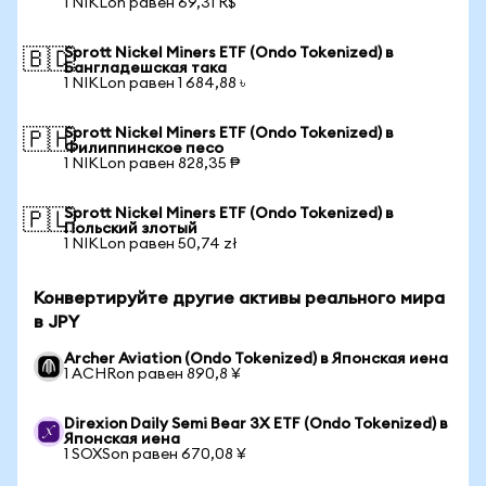
1 NIKLon равен 69,31 R$
Sprott Nickel Miners ETF (Ondo Tokenized) в
🇧🇩
Бангладешская така
1 NIKLon равен 1 684,88 ৳
Sprott Nickel Miners ETF (Ondo Tokenized) в
🇵🇭
Филиппинское песо
1 NIKLon равен 828,35 ₱
Sprott Nickel Miners ETF (Ondo Tokenized) в
🇵🇱
Польский злотый
1 NIKLon равен 50,74 zł
Конвертируйте другие активы реального мира
в JPY
Archer Aviation (Ondo Tokenized) в Японская иена
1 ACHRon равен 890,8 ¥
Direxion Daily Semi Bear 3X ETF (Ondo Tokenized) в
Японская иена
1 SOXSon равен 670,08 ¥