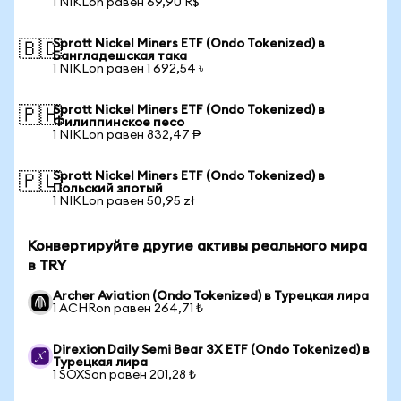
1 NIKLon равен 69,90 R$
Sprott Nickel Miners ETF (Ondo Tokenized) в
🇧🇩
Бангладешская така
1 NIKLon равен 1 692,54 ৳
Sprott Nickel Miners ETF (Ondo Tokenized) в
🇵🇭
Филиппинское песо
1 NIKLon равен 832,47 ₱
Sprott Nickel Miners ETF (Ondo Tokenized) в
🇵🇱
Польский злотый
1 NIKLon равен 50,95 zł
Конвертируйте другие активы реального мира
в TRY
Archer Aviation (Ondo Tokenized) в Турецкая лира
1 ACHRon равен 264,71 ₺
Direxion Daily Semi Bear 3X ETF (Ondo Tokenized) в
Турецкая лира
1 SOXSon равен 201,28 ₺