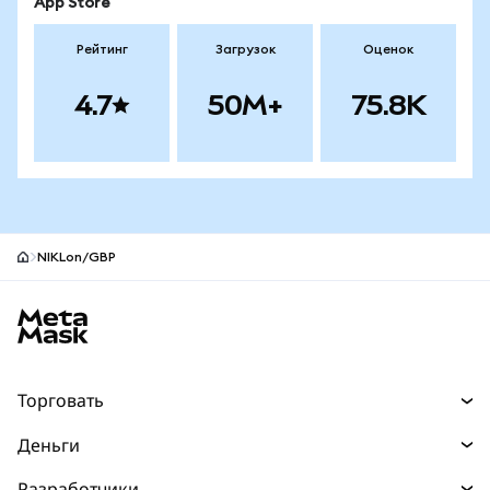
App Store
Рейтинг
Загрузок
Оценок
4.7
50M+
75.8K
NIKLon/GBP
Нижний колонтитул сайта MetaMask
Торговать
Торговля
Деньги
Swaps
Покупайте
Разработчики