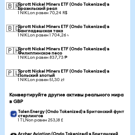
Sprott Nickel Miners ETF (Ondo Tokenized) в
🇧🇷
Бразильский реал
1 NIKLon равен 70,24 R$
Sprott Nickel Miners ETF (Ondo Tokenized) в
🇧🇩
Бангладешская така
1 NIKLon равен 1 704,26 ৳
Sprott Nickel Miners ETF (Ondo Tokenized) в
🇵🇭
Филиппинское песо
1 NIKLon равен 837,73 ₱
Sprott Nickel Miners ETF (Ondo Tokenized) в
🇵🇱
Польский злотый
1 NIKLon равен 51,30 zł
Конвертируйте другие активы реального мира
в GBP
Talen Energy (Ondo Tokenized) в Британский фунт
стерлингов
1 TLNon равен 253,18 £
Archer Aviation (Ondo Tokenized) в Британский