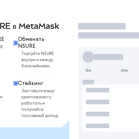
SURE в MetaMask
Торговать
RE
Обменять
NSURE
RE
Торгуйте NSURE
внутри и между
блокчейнами.
15м
30м
Стейкинг
Заставьте вашу
ом
криптовалюту
работать и
получайте
пассивный доход.