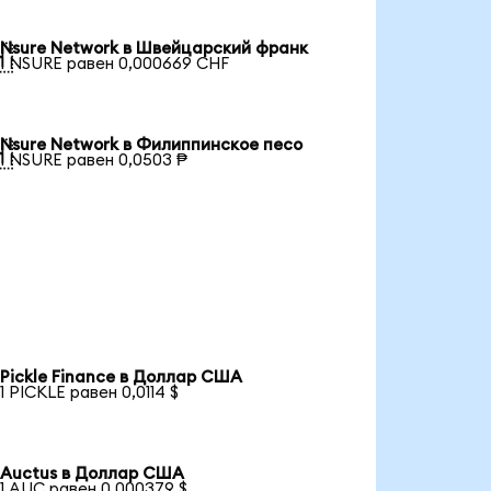
Nsure Network в Швейцарский франк

1 NSURE равен 0,000669 CHF
Nsure Network в Филиппинское песо

1 NSURE равен 0,0503 ₱
Pickle Finance в Доллар США
1 PICKLE равен 0,0114 $
Auctus в Доллар США
1 AUC равен 0,000379 $