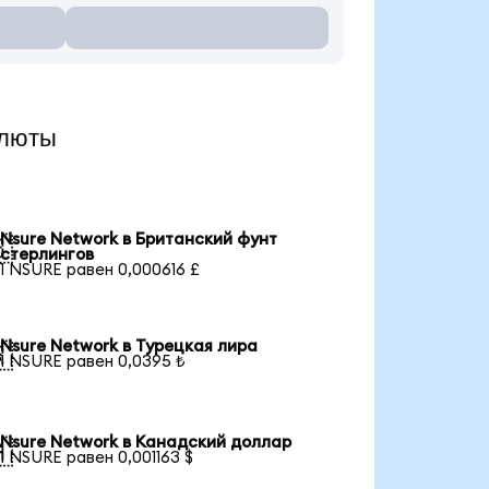
алюты
Nsure Network в Британский фунт

стерлингов
1 NSURE равен 0,000616 £
Nsure Network в Турецкая лира

1 NSURE равен 0,0395 ₺
Nsure Network в Канадский доллар

1 NSURE равен 0,001163 $