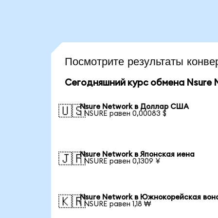
Посмотрите результаты кон
Сегодняшний курс обмена Nsure 
Nsure Network в Доллар США
🇺🇸
1 NSURE равен 0,00083 $
Nsure Network в Японская иена
🇯🇵
1 NSURE равен 0,1309 ¥
Nsure Network в Южнокорейская вон
🇰🇷
1 NSURE равен 1,18 ₩