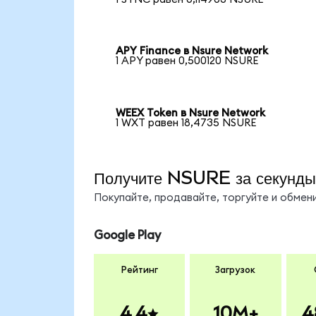
APY Finance в Nsure Network
1 APY равен 0,500120 NSURE
WEEX Token в Nsure Network
1 WXT равен 18,4735 NSURE
Получите NSURE за секунды
Покупайте, продавайте, торгуйте и обме
Google Play
Рейтинг
Загрузок
4.4
10M+
4