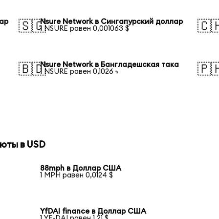
лар
Nsure Network в Сингапурский доллар
🇸🇬
🇨
1 NSURE равен 0,001063 $
Nsure Network в Бангладешская така
🇧🇩
🇵
1 NSURE равен 0,1026 ৳
юты в USD
88mph в Доллар США
1 MPH равен 0,0124 $
YfDAI finance в Доллар США
1 YF-DAI равен 1,21 $