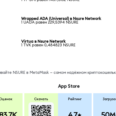
Wrapped ADA (Universal) в Nsure Network
1 UADA равен 229,5394 NSURE
Virtua в Nsure Network
1 TVK равен 0,484823 NSURE
нивайте NSURE в MetaMask — самом надёжном криптокошельк
App Store
Оценок
Скачать
Рейтинг
Загрузо
83.7K
4.7
50M