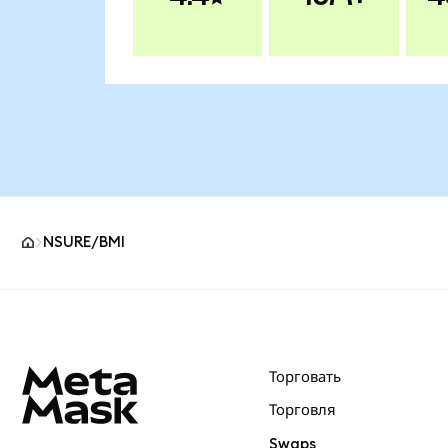
NSURE/BMI
Нижний колонтитул сайта MetaMask
Торговать
Торговля
Swaps