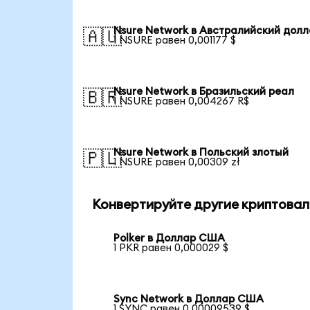
Nsure Network в Австралийский дол
🇦🇺
1 NSURE равен 0,001177 $
Nsure Network в Бразильский реал
🇧🇷
1 NSURE равен 0,004267 R$
Nsure Network в Польский злотый
🇵🇱
1 NSURE равен 0,00309 zł
Конвертируйте другие криптовал
Polker в Доллар США
1 PKR равен 0,000029 $
Sync Network в Доллар США
1 SYNC равен 0,00009539 $