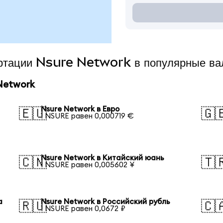
вертации Nsure Network в популярные в
Network
Nsure Network в Евро
🇪🇺
🇬
1 NSURE равен 0,000719 €
Nsure Network в Китайский юань
🇨🇳
🇹
1 NSURE равен 0,005602 ¥
а
Nsure Network в Российский рубль
🇷🇺
🇨
1 NSURE равен 0,0672 ₽