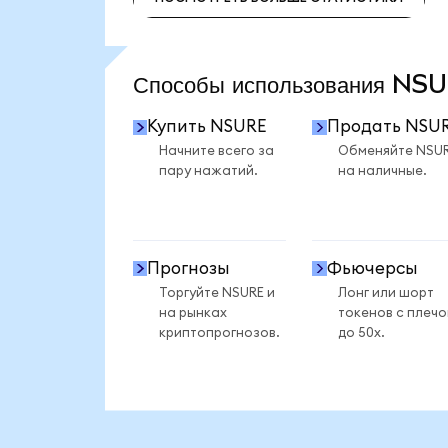
ПОСМОТРЕТЬ БОЛЬШЕ СТАТИСТИКИ
Способы использования N
Купить NSURE
Продать NSU
Начните всего за
Обменяйте NSU
пару нажатий.
на наличные.
Прогнозы
Фьючерсы
Торгуйте NSURE и
Лонг или шорт
на рынках
токенов с плеч
криптопрогнозов.
до 50x.