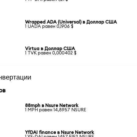
Wrapped ADA (Universal) в Доллар США
1 UADA равен 0,1906 $
Virtua в Доллар США
1 TVK равен 0,000402 $
нвертации
ов
88mph в Nsure Network
1 MPH равен 14,8957 NSURE
YfDAI finance в Nsure Network
1 YF-DAI равен 1457,5152 NSURE