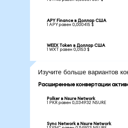
APY Finance в Доллар США
1 APY равен 0,000415 $
WEEX Token в Доллар США
1 WXT равен 0,0153 $
Изучите больше вариантов ко
Расширенные конвертации актив
Polker в Nsure Network
1 PKR равен 0,034932 NSURE
Sync Network в Nsure Network
1 SYNC равен 0,114903 NSURE