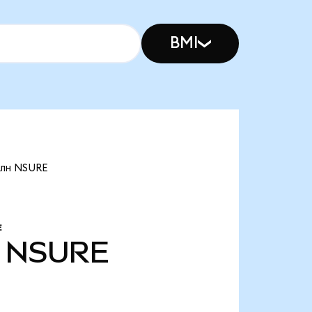
BMI
млн NSURE
Е
NSURE