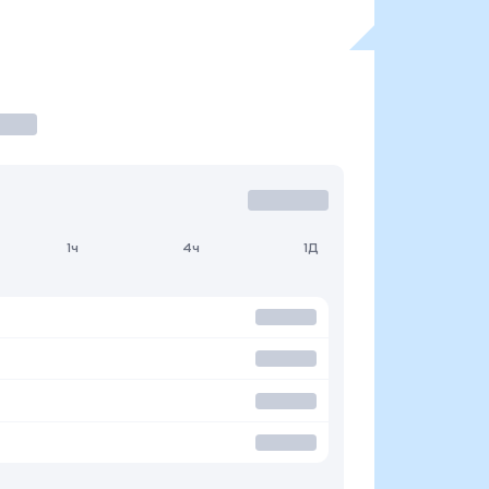
1ч
4ч
1Д