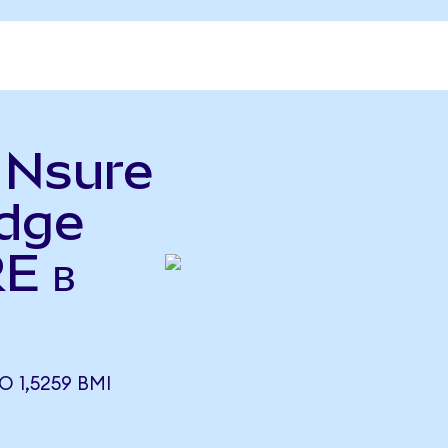
ь Nsure
idge
E в
 1,5259 BMI