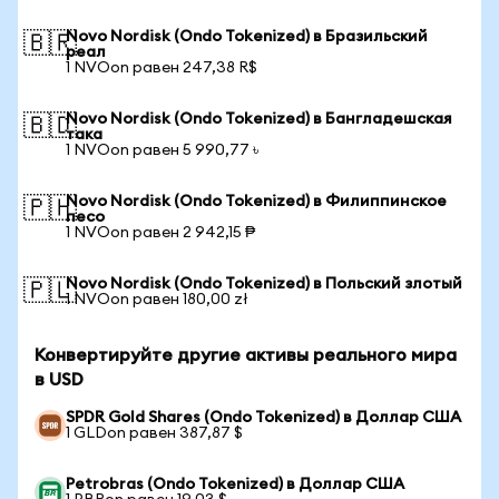
Novo Nordisk (Ondo Tokenized) в Бразильский
🇧🇷
реал
1 NVOon равен 247,38 R$
Novo Nordisk (Ondo Tokenized) в Бангладешская
🇧🇩
така
1 NVOon равен 5 990,77 ৳
Novo Nordisk (Ondo Tokenized) в Филиппинское
🇵🇭
песо
1 NVOon равен 2 942,15 ₱
Novo Nordisk (Ondo Tokenized) в Польский злотый
🇵🇱
1 NVOon равен 180,00 zł
Конвертируйте другие активы реального мира
в USD
SPDR Gold Shares (Ondo Tokenized) в Доллар США
1 GLDon равен 387,87 $
Petrobras (Ondo Tokenized) в Доллар США