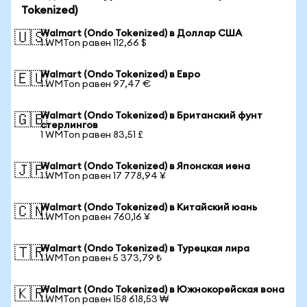
Tokenized)
Walmart (Ondo Tokenized) в Доллар США
🇺🇸
1 WMTon равен 112,66 $
Walmart (Ondo Tokenized) в Евро
🇪🇺
1 WMTon равен 97,47 €
Walmart (Ondo Tokenized) в Британский фунт
🇬🇧
стерлингов
1 WMTon равен 83,51 £
Walmart (Ondo Tokenized) в Японская иена
🇯🇵
1 WMTon равен 17 778,94 ¥
Walmart (Ondo Tokenized) в Китайский юань
🇨🇳
1 WMTon равен 760,16 ¥
Walmart (Ondo Tokenized) в Турецкая лира
🇹🇷
1 WMTon равен 5 373,79 ₺
Walmart (Ondo Tokenized) в Южнокорейская вона
🇰🇷
1 WMTon равен 158 618,53 ₩