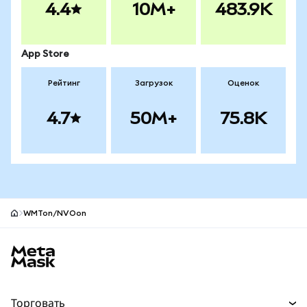
4.4
10M+
483.9K
App Store
Рейтинг
Загрузок
Оценок
4.7
50M+
75.8K
WMTon/NVOon
Нижний колонтитул сайта MetaMask
Торговать