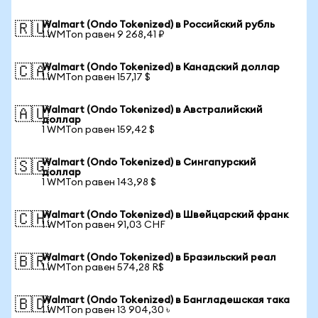
Walmart (Ondo Tokenized) в Российский рубль
🇷🇺
1 WMTon равен 9 268,41 ₽
Walmart (Ondo Tokenized) в Канадский доллар
🇨🇦
1 WMTon равен 157,17 $
Walmart (Ondo Tokenized) в Австралийский
🇦🇺
доллар
1 WMTon равен 159,42 $
Walmart (Ondo Tokenized) в Сингапурский
🇸🇬
доллар
1 WMTon равен 143,98 $
Walmart (Ondo Tokenized) в Швейцарский франк
🇨🇭
1 WMTon равен 91,03 CHF
Walmart (Ondo Tokenized) в Бразильский реал
🇧🇷
1 WMTon равен 574,28 R$
Walmart (Ondo Tokenized) в Бангладешская така
🇧🇩
1 WMTon равен 13 904,30 ৳